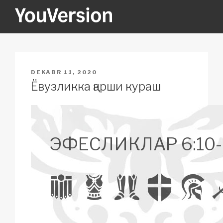
Skip
to
content
YOUVERSION
Seeking God every day.
POSTED
DEKABR 11, 2020
ON
Ёвузликка қарши кураш
ЭФЕСЛИКЛАР 6:10-