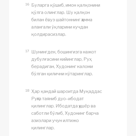
16
Буларга қўшиб, имон қалқонини
қўлга олинглар. Шу қалқон
билан ёвуз шайтоннинг ҳамма
алангали ўқларини кучдан
қолдирасизлар.
17
Шунингдек, бошингизга нажот
дубулғасини кийинглар, Руҳ
берадиган, Худонинг каломи
бўлган қилични кўтаринглар.
18
Ҳар қандай шароитда Муқаддас
Руҳга таяниб дуо–ибодат
қилинглар. Ибодатда ҳушёр ва
саботли бўлиб, Худонинг барча
азизлари учун илтижо
қилинглар.