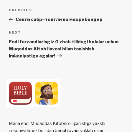
Post
Previous
PREVIOUS
menyusi
Post
Севги сабр–тоқатли ва меҳрибондир
Next
NEXT
Post
Endi farzandlaringiz O‘zbek tilidagi bolalar uchun
Muqaddas Kitob ilovasi bilan tanishish
imkoniyatiga egalar!
Mana endi Muqaddas Kitobni o‘rganishga yaxshi
imkoniyatingiz bor.
dan bepul ilovani yuklab oling