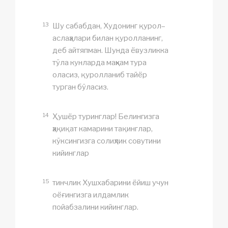
13
Шу сабабдан, Худонинг қурол–
аслаҳалари билан қуролланинг,
деб айтяпман. Шунда ёвузликка
тўла кунларда маҳкам тура
оласиз, қуролланиб тайёр
турган бўласиз.
14
Ҳушёр туринглар! Белингизга
ҳақиқат камарини тақинглар,
кўксингизга солиҳлик совутини
кийинглар
15
тинчлик Хушхабарини ёйиш учун
оёғингизга илдамлик
пойабзалини кийинглар.