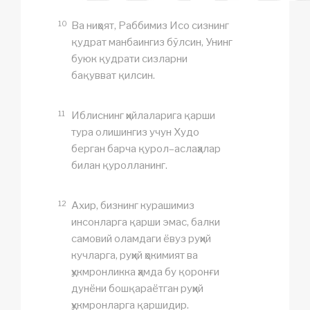
10
Ва ниҳоят, Раббимиз Исо сизнинг
қудрат манбаингиз бўлсин, Унинг
буюк қудрати сизларни
бақувват қилсин.
11
Иблиснинг ҳийлаларига қарши
тура олишингиз учун Худо
берган барча қурол–аслаҳалар
билан қуролланинг.
12
Ахир, бизнинг курашимиз
инсонларга қарши эмас, балки
самовий оламдаги ёвуз руҳий
кучларга, руҳий ҳокимият ва
ҳукмронликка ҳамда бу қоронғи
дунёни бошқараётган руҳий
ҳукмронларга қаршидир.