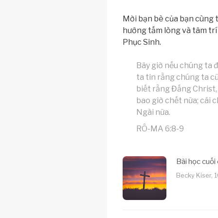
Mời bạn bè của bạn cùng t
hướng tấm lòng và tâm trí
Phục Sinh.
Bây giờ nếu chúng ta đ
ta tin rằng chúng ta c
biết rằng Đấng Christ,
bao giờ chết nữa; cái 
Ngài nữa.
RÔ-MA 6:8-9
Bài học cuối
Becky Kiser, 