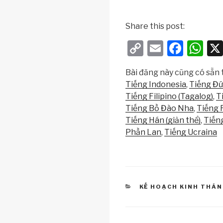
Share this post:
C
E
F
W
o
m
a
h
Bài đăng này cũng có sẵn t
p
ail
c
at
Tiếng Indonesia
Tiếng Đ
y
e
s
Tiếng Filipino (Tagalog)
T
Li
b
A
Tiếng Bồ Đào Nha
Tiếng 
Tiếng Hán (giản thể)
Tiến
n
o
p
Phần Lan
Tiếng Ucraina
k
o
p
k
CATEGORIES
KẾ HOẠCH KINH THÁ