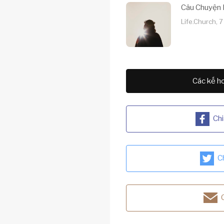
Câu Chuyện 
Life.Church, 
Các kế ho
Chi
C