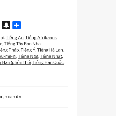
X
S
S
n
h
ại:
Tiếng An
Tiếng Afrikaans
a
ar
ức
Tiếng Tây Ban Nha
p
e
iếng Pháp
Tiếng Ý
Tiếng Hà Lan
c
Ru-ma-ni
Tiếng Nga
Tiếng Nhật
g Hán (phồn thể)
Tiếng Hàn Quốc
h
at
NH
,
TIN TỨC