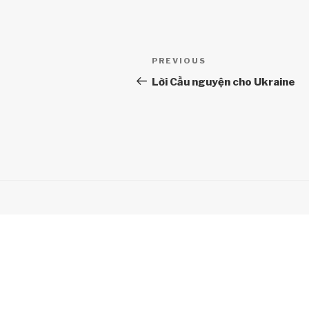
Điều
Previous
PREVIOUS
hướng
Post
Lời Cầu nguyện cho Ukraine
bài
viết