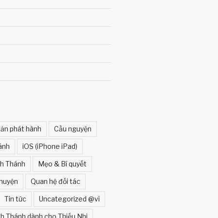
ản phát hành
Cầu nguyện
ánh
iOS (iPhone iPad)
nh Thánh
Mẹo & Bí quyết
huyện
Quan hệ đối tác
Tin tức
Uncategorized @vi
h Thánh dành cho Thiếu Nhi