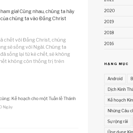
2020
ham gia! Cùng nhau, chúng ta hãy
 của chúng ta vào Đấng Christ
2019
2018
ã chết với Đấng Christ, chúng
2016
ũng sẽ sống với Ngài. Chúng ta
 đã sống lại từ kẻ chết, sẽ không
chết không còn thống trị trên
HẠNG MỤC
Android
B
Dịch Kinh Th
 cùng: Kế hoạch cho một Tuần lễ Thánh
Kế hoạch Ki
10 Ngày
Những Câu c
Sự rộng rãi
Ứng dụng Kin