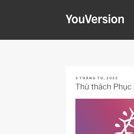
Skip
to
content
YOUVERSI
Seeking God every day.
POSTED
3 THÁNG TƯ, 2022
ON
Thử thách Phục S