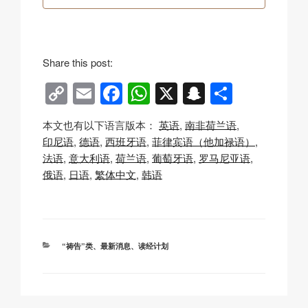
Share this post:
C
E
F
W
X
S
分
o
m
a
h
n
享
本文也有以下语言版本：
英语
南非荷兰语
p
ail
c
at
a
印尼语
德语
西班牙语
菲律宾语（他加禄语）
y
e
s
p
法语
意大利语
荷兰语
葡萄牙语
罗马尼亚语
Li
b
A
c
俄语
日语
繁体中文
韩语
n
o
p
h
k
o
p
at
k
分
“祷告”类
、
最新消息
、
读经计划
类