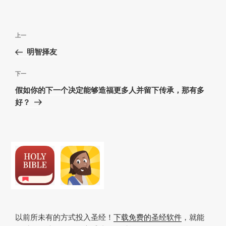
文
上
上一
章
一
明智择友
导
篇
航
文
下
下一
章
一
假如你的下一个决定能够造福更多人并留下传承，那有多
篇
好？
文
章
以前所未有的方式投入圣经！
下载免费的圣经软件
，就能