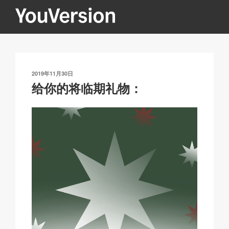
跳
至
内
YOUVERSION
Seeking God every day.
容
发
2019年11月30日
布
给你的将临期礼物：
于