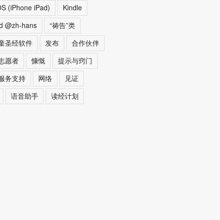
OS (iPhone iPad)
Kindle
ed @zh-hans
“祷告”类
童圣经软件
发布
合作伙伴
志愿者
慷慨
提示与窍门
服务支持
网络
见证
语音助手
读经计划