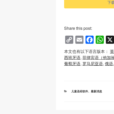
下
Share this post:
C
E
F
W
o
m
a
h
本文也有以下语言版本：
英
p
ail
c
at
西班牙语
菲律宾语（他加
y
e
s
葡萄牙语
罗马尼亚语
俄语
Li
b
A
n
o
p
k
o
p
分
儿童圣经软件
、
最新消息
k
类