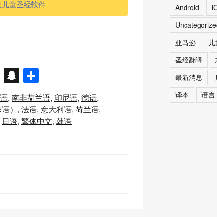
载儿童圣经软件
Android
i
Uncategoriz
亚马逊
儿
圣经翻译
X
S
分
最新消息
n
享
译本
语言
语
南非荷兰语
印尼语
德语
a
禄语）
法语
意大利语
荷兰语
p
日语
繁体中文
韩语
c
h
at