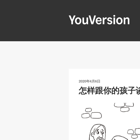
跳
至
内
容
YOUVERSIO
Seeking God every day.
发
2020年4月6日
布
怎样跟你的孩子
于