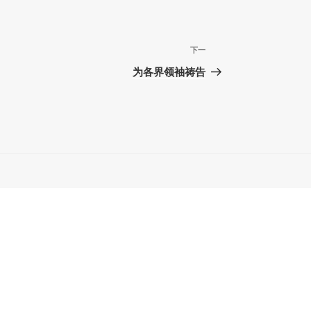
下
下一
一
为各界领袖祷告
篇
文
章