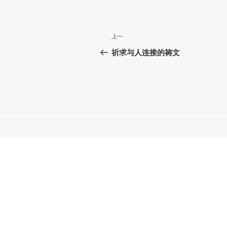
文
上
上一
章
一
祈求与人连接的祷文
篇
导
文
航
章