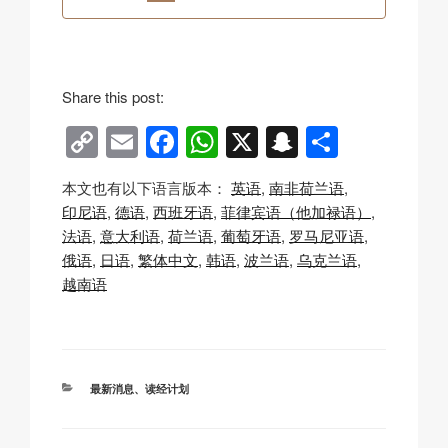
Share this post:
C
E
F
W
X
S
分
o
m
a
h
n
享
本文也有以下语言版本：
英语
南非荷兰语
p
ail
c
at
a
印尼语
德语
西班牙语
菲律宾语（他加禄语）
y
e
s
p
法语
意大利语
荷兰语
葡萄牙语
罗马尼亚语
Li
b
A
c
俄语
日语
繁体中文
韩语
波兰语
乌克兰语
越南语
n
o
p
h
k
o
p
at
k
分
最新消息
、
读经计划
类