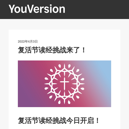
跳
至
内
YOUVERSION
Seeking God every day.
容
发
2022年4月3日
布
复活节读经挑战来了！
于
复活节读经挑战今日开启！