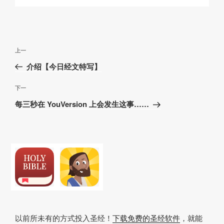
文
上
上一
章
一
介绍【今日经文特写】
导
篇
航
文
下
下一
章
一
每三秒在 YouVersion 上会发生这事……
篇
文
章
以前所未有的方式投入圣经！
下载免费的圣经软件
，就能