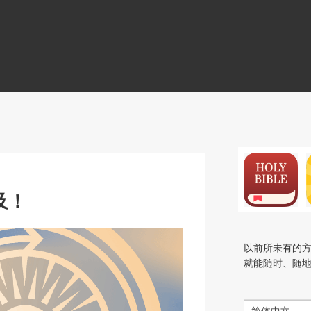
N
及！
以前所未有的
就能随时、随
简体中文