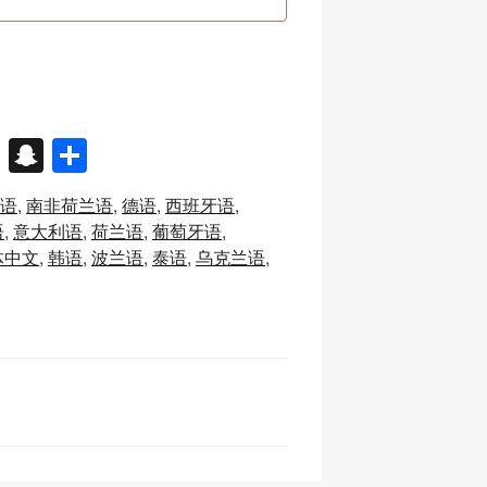
X
S
分
n
享
语
南非荷兰语
德语
西班牙语
a
语
意大利语
荷兰语
葡萄牙语
p
体中文
韩语
波兰语
泰语
乌克兰语
c
h
at