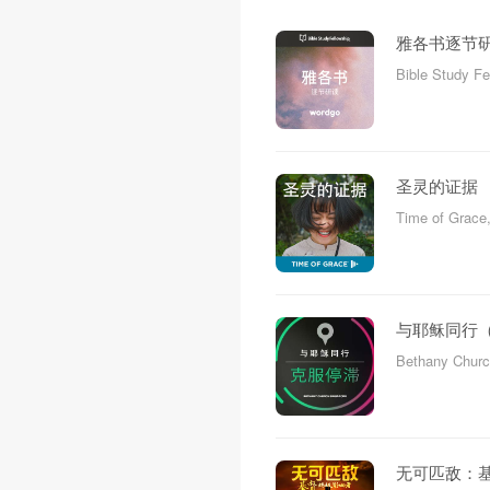
雅各书逐节
Bible Study F
圣灵的证据
Time of Grace
与耶稣同行
Bethany Churc
无可匹敌：