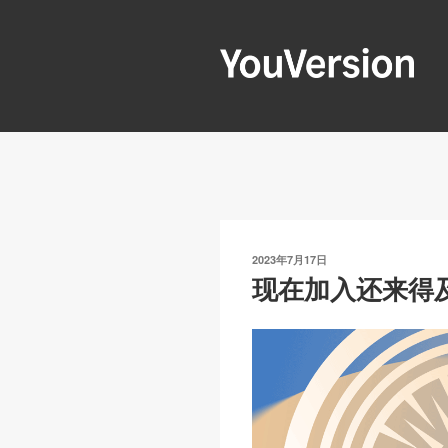
跳
至
内
容
YOUVERSIO
Seeking God every day.
发
2023年7月17日
布
现在加入还来得
于