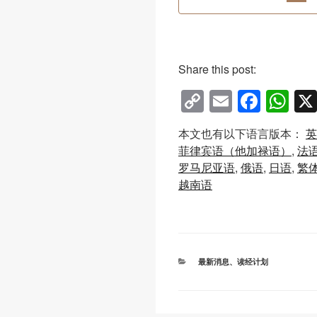
Share this post:
C
E
F
W
o
m
a
h
本文也有以下语言版本：
英
p
ail
c
at
菲律宾语（他加禄语）
法
y
e
s
罗马尼亚语
俄语
日语
繁
Li
b
A
越南语
n
o
p
k
o
p
k
分
最新消息
、
读经计划
类