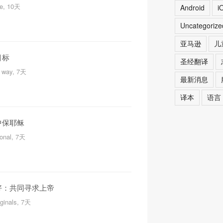
re, 10天
Android
i
Uncategoriz
亚马逊
儿
目标
圣经翻译
S way, 7天
最新消息
译本
语言
中保耶稣
ional, 7天
好：共同寻求上帝
iginals, 7天