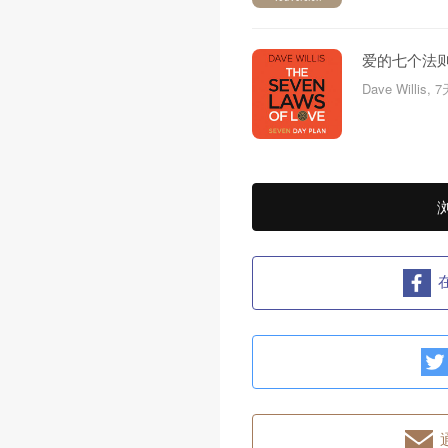
爱的七个法
Dave Willis, 
在