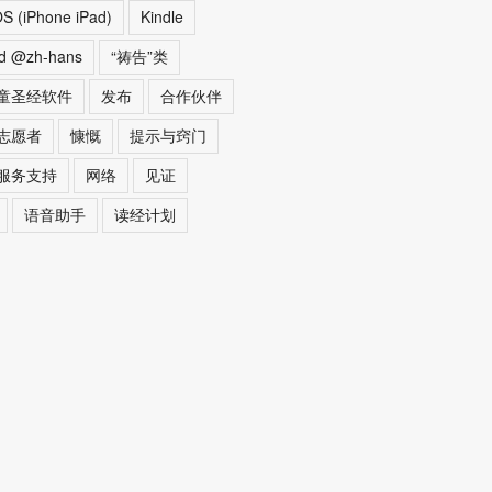
OS (iPhone iPad)
Kindle
ed @zh-hans
“祷告”类
童圣经软件
发布
合作伙伴
志愿者
慷慨
提示与窍门
服务支持
网络
见证
语音助手
读经计划