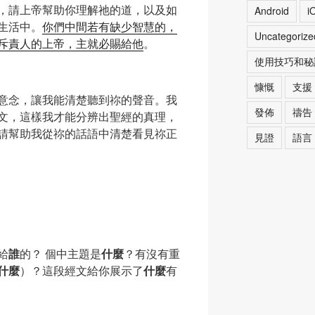
，請上帝幫助你理解祂的道，以及如
Android
i
生活中。
你們中間若有缺少智慧的，
Uncategorize
斥責人的上帝，主就必賜給他
。
使用技巧和秘
慷慨
支援
意念，讓我能清楚聽到祢的聲音。我
發佈
禱告
文，這樣我才能分辨出聖經的真理，
請幫助我從祢的話語中清楚看見祢正
見證
語言
給
誰
的？ 個中主題是
什麼
？有沒有重
什麼
）？這段經文給你展示了
什麼
有