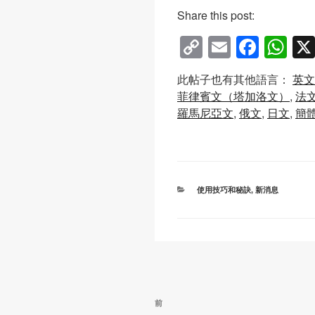
Share this post:
C
E
F
W
o
m
a
h
此帖子也有其他語言：
英文
p
ail
c
at
菲律賓文（塔加洛文）
法
y
e
s
羅馬尼亞文
俄文
日文
簡
Li
b
A
n
o
p
k
o
p
分
使用技巧和秘訣
,
新消息
k
類
文
上
前