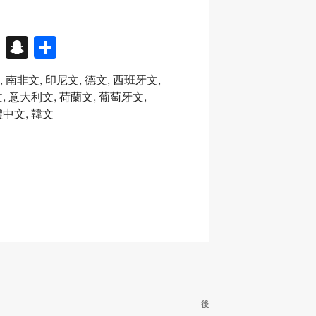
X
S
分
n
享
南非文
印尼文
德文
西班牙文
a
文
意大利文
荷蘭文
葡萄牙文
p
體中文
韓文
c
h
at
下
後