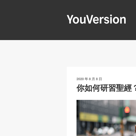
跳
至
內
容
YOUVERSIO
Seeking God every day.
發
2020 年 8 月 8 日
表
你如何研習聖經
於