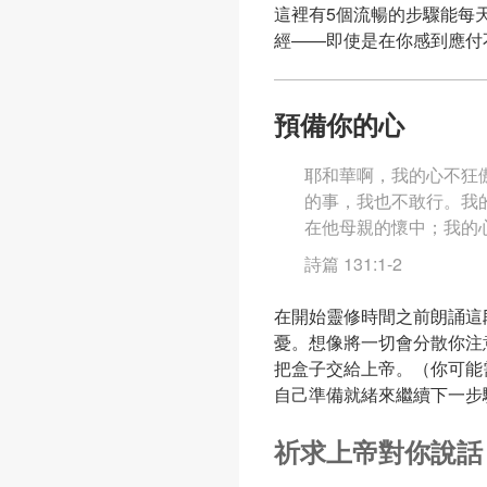
這裡有5個流暢的步驟能每
經——即使是在你感到應付
預備你的心
耶和華啊，我的心不狂
的事，我也不敢行。我
在他母親的懷中；我的
詩篇 131:1-2
在開始靈修時間之前朗誦這
憂。想像將一切會分散你注
把盒子交給上帝。（你可能
自己準備就緒來繼續下一步
祈求上帝對你說話