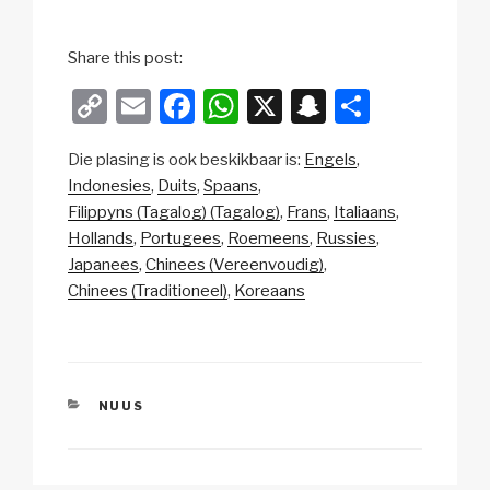
Share this post:
C
E
F
W
X
S
S
o
m
a
h
n
h
Die plasing is ook beskikbaar is:
Engels
p
ail
c
at
a
ar
Indonesies
Duits
Spaans
y
e
s
p
e
Filippyns (Tagalog) (Tagalog)
Frans
Italiaans
Li
b
A
c
Hollands
Portugees
Roemeens
Russies
Japanees
Chinees (Vereenvoudig)
n
o
p
h
Chinees (Traditioneel)
Koreaans
k
o
p
at
k
CATEGORIES
NUUS