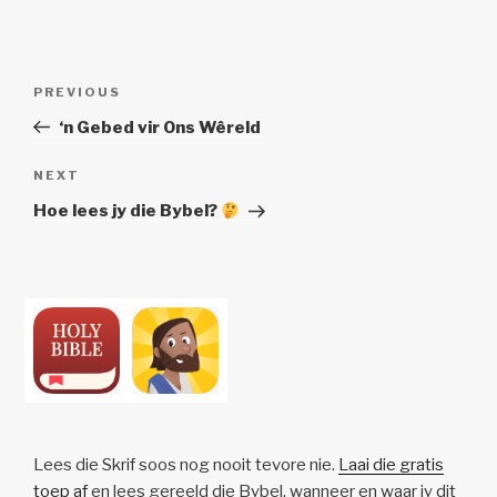
Post
Previous
PREVIOUS
navigation
Post
‘n Gebed vir Ons Wêreld
Next
NEXT
Post
Hoe lees jy die Bybel?
Lees die Skrif soos nog nooit tevore nie.
Laai die gratis
toep af
en lees gereeld die Bybel, wanneer en waar jy dit