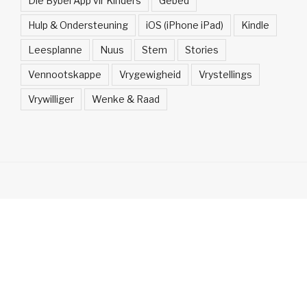
Die Bybel App vir Kinders
Gebed
Hulp & Ondersteuning
iOS (iPhone iPad)
Kindle
Leesplanne
Nuus
Stem
Stories
Vennootskappe
Vrygewigheid
Vrystellings
Vrywilliger
Wenke & Raad