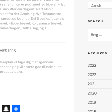
serie fungerer godt med lyd bibeler — lyt
Dansk
20 minutter om dagen! Hvert afsnit
pitler fra det Gamle og Nye Testamente,
spredt ud løbende. Del 6 beskæftiger sig
SEARCH
evet, Filipperbrevet, Kolossenserbrevet,
Dommerbogen, Ruths Bog, og 1.
Søg
efter:
benbaring
ARCHIVES
læseplan vil tage dig med igennem
2023
nbaring og ville være god til individuelt
 gruppestudier.
2022
2021
2020
2019
X
S
S
2018