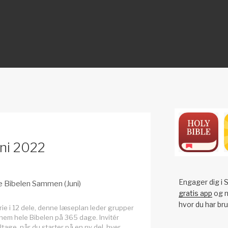
ON
ni 2022
Engager dig i S
 Bibelen Sammen (Juni)
gratis app
og n
hvor du har bru
rie i 12 dele, denne læseplan leder grupper
em hele Bibelen på 365 dage. Invitér
eltage, når du starter på en ny del, hver