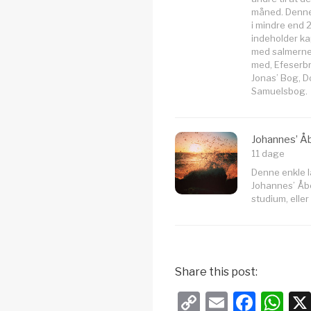
måned. Denne 
i mindre end 
indeholder ka
med salmerne 
med, Efeserbr
Jonas’ Bog, 
Samuelsbog.
Johannes’ Å
11 dage
Denne enkle 
Johannes’ Åbe
studium, eller
Share this post:
C
E
F
W