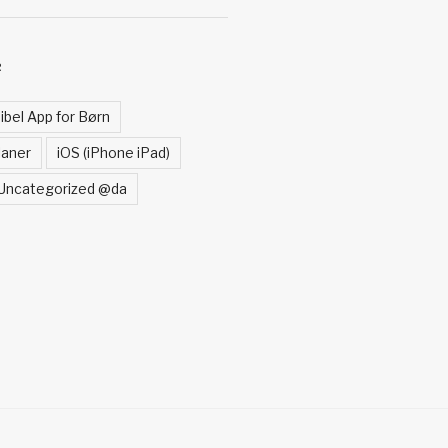
R
ibel App for Børn
laner
iOS (iPhone iPad)
Uncategorized @da