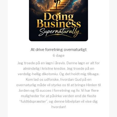
At drive forretning overnaturligt
6 dage
Jeg troede på en løgn i årevis. Denne løgn er alt for
almindelig i kristne kredse. Jeg troede på en
verdslig-hellig dikotomiu. Og det holdt mig tilbage.
Kom lad os udforske, hvordan Gud på en
overnaturlig måde vil styrke os til at bringe Himlen til
Jorden og få succes i forretning og liv. Vi har flere
muligheder for at påvirke verden end de fleste
“fuldtidspræster”, og denne bibelplan vil vise dig
hvordan!