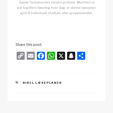
Gamle Testamentes mindre profeter. Med blot et
par kapitlers læsning hver dag, er denne læseplan
god til individuelt studium, eller gruppestudier.
Share this post:
C
E
F
W
X
S
S
o
m
a
h
n
h
p
ail
c
at
a
ar
y
e
s
p
e
KATEGORIER
BIBEL LÆSEPLANER
Li
b
A
c
n
o
p
h
k
o
p
at
k