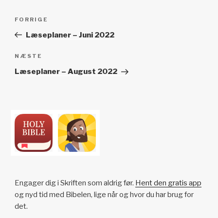
Indlægsnavigation
Forrige
FORRIGE
indlæg
Læseplaner – Juni 2022
Næste
NÆSTE
indlæg
Læseplaner – August 2022
Engager dig i Skriften som aldrig før.
Hent den gratis app
og nyd tid med Bibelen, lige når og hvor du har brug for
det.