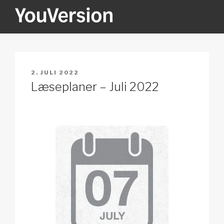
Videre
til
indhold
YOUVERSION
Seeking God every day.
UDGIVET
2. JULI 2022
DEN
Læseplaner – Juli 2022