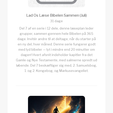
Lad Os Læse Bibelen Sammen (Juli)
31 dage
Del 7 af en serie i 12 dele, denne læseplan leder
grupper, sammen gennem hele Bibelen på 365
dage. Invitér andre til at deltage, når du starter på
en ny del, hver måned. Denne serie fungerer godt
med lyd bibeler — lyt i mindre end 20 minutter om
dagen! Hvert afsnit indeholder kapitler fra det
Gamle og Nye Testamente, med salmerne spredt ud
løbende. Del 7 beskæftiger sig med, 2. Samuelsbog,
1. og 2. Kongebog, og Markusevangeliet.