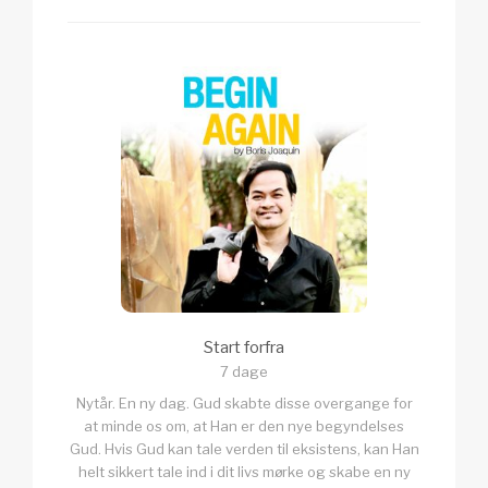
Start forfra
7 dage
Nytår. En ny dag. Gud skabte disse overgange for
at minde os om, at Han er den nye begyndelses
Gud. Hvis Gud kan tale verden til eksistens, kan Han
helt sikkert tale ind i dit livs mørke og skabe en ny