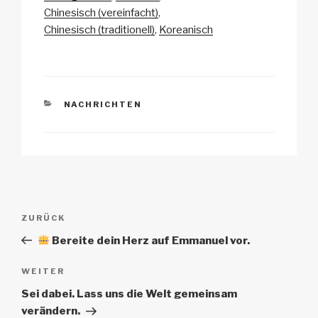
Li
b
A
c
Chinesisch (vereinfacht)
Chinesisch (traditionell)
Koreanisch
n
o
p
h
k
o
p
at
k
KATEGORIEN
NACHRICHTEN
Beitrags-
Vorheriger
ZURÜCK
Navigation
Beitrag
Bereite dein Herz auf Emmanuel vor.
Nächster
WEITER
Beitrag
Sei dabei. Lass uns die Welt gemeinsam
verändern.