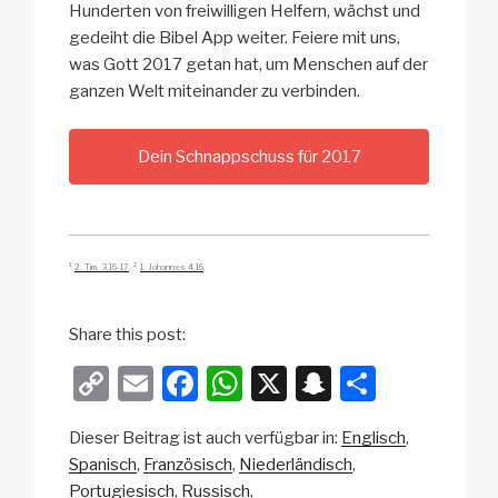
Hunderten von freiwilligen Helfern, wächst und
gedeiht die Bibel App weiter. Feiere mit uns,
was Gott 2017 getan hat, um Menschen auf der
ganzen Welt miteinander zu verbinden.
Dein Schnappschuss für 2017
1
2
2. Tim. 3,16-17
,
1. Johannes 4,16
.
Share this post:
C
E
F
W
X
S
T
o
m
a
h
n
eil
Dieser Beitrag ist auch verfügbar in:
Englisch
p
ail
c
at
a
e
Spanisch
Französisch
Niederländisch
y
e
s
p
n
Portugiesisch
Russisch