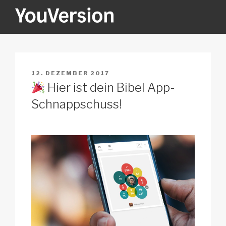
Zum
Inhalt
springen
YOUVERSION
Seeking God every day.
VERÖFFENTLICHT
12. DEZEMBER 2017
AM
Hier ist dein Bibel App-
Schnappschuss!