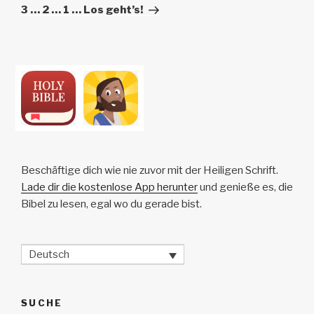
Beitrag
3 … 2 … 1 … Los geht’s!
Beschäftige dich wie nie zuvor mit der Heiligen Schrift.
Lade dir die kostenlose App herunter
und genieße es, die
Bibel zu lesen, egal wo du gerade bist.
Deutsch
SUCHE