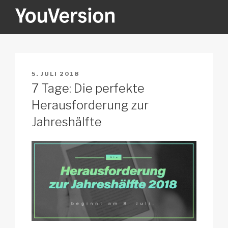
Zum
Inhalt
springen
YOUVERSION
Seeking God every day.
VERÖFFENTLICHT
5. JULI 2018
AM
7 Tage: Die perfekte
Herausforderung zur
Jahreshälfte