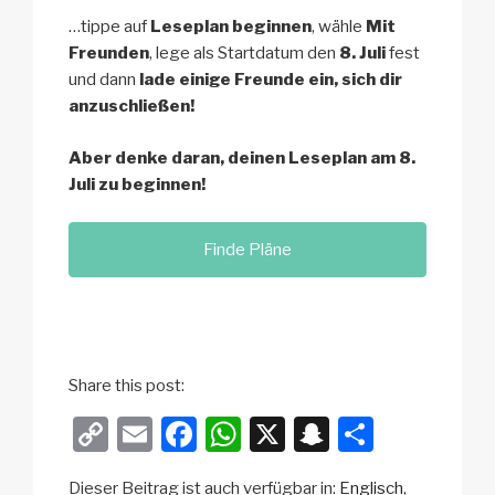
…tippe auf
Leseplan beginnen
, wähle
Mit
Freunden
, lege als Startdatum den
8. Juli
fest
und dann
lade einige Freunde ein, sich dir
anzuschließen!
Aber denke daran, deinen Leseplan am 8.
Juli zu beginnen!
Finde Pläne
Share this post:
C
E
F
W
X
S
T
o
m
a
h
n
eil
Dieser Beitrag ist auch verfügbar in:
Englisch