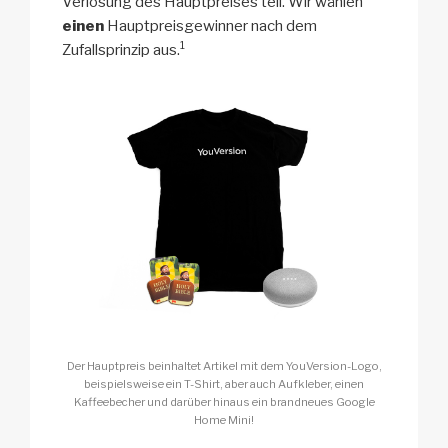
Verlosung des Hauptpreises teil. Wir wählen
einen
Hauptpreisgewinner nach dem
1
Zufallsprinzip aus.
Der Hauptpreis beinhaltet Artikel mit dem YouVersion-Logo,
beispielsweise ein T-Shirt, aber auch Aufkleber, einen
Kaffeebecher und darüber hinaus ein brandneues Google
Home Mini!