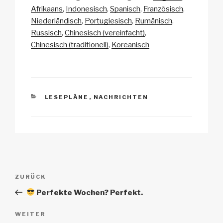
p
ail
c
at
a
e
Afrikaans
Indonesisch
Spanisch
Französisch
y
e
s
p
n
Niederländisch
Portugiesisch
Rumänisch
Li
b
A
c
Russisch
Chinesisch (vereinfacht)
Chinesisch (traditionell)
Koreanisch
n
o
p
h
k
o
p
at
k
KATEGORIEN
LESEPLÄNE
,
NACHRICHTEN
Beitrags-
Vorheriger
ZURÜCK
Navigation
Beitrag
Perfekte Wochen? Perfekt.
Nächster
WEITER