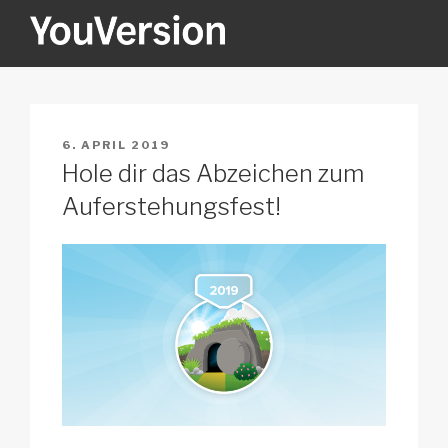
Zum
Inhalt
springen
YOUVERSION
Seeking God every day.
VERÖFFENTLICHT
6. APRIL 2019
AM
Hole dir das Abzeichen zum
Auferstehungsfest!