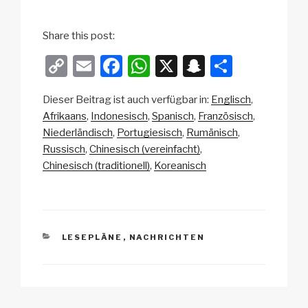
Share this post:
C
E
F
W
X
S
T
o
m
a
h
n
eil
Dieser Beitrag ist auch verfügbar in:
Englisch
p
ail
c
at
a
e
Afrikaans
Indonesisch
Spanisch
Französisch
y
e
s
p
n
Niederländisch
Portugiesisch
Rumänisch
Li
b
A
c
Russisch
Chinesisch (vereinfacht)
Chinesisch (traditionell)
Koreanisch
n
o
p
h
k
o
p
at
k
KATEGORIEN
LESEPLÄNE
,
NACHRICHTEN