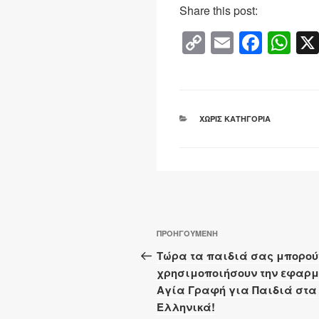
Share this post:
C
E
F
W
o
m
a
h
p
ail
c
at
y
e
s
ΚΑΤΗΓΟΡΊΕΣ
ΧΩΡΊΣ ΚΑΤΗΓΟΡΊΑ
Li
b
A
n
o
p
k
o
p
k
Πλοήγηση
Προηγούμενο
ΠΡΟΗΓΟΎΜΕΝΗ
άρθρων
άρθρο
Τώρα τα παιδιά σας μπορού
χρησιμοποιήσουν την εφαρ
Αγία Γραφή για Παιδιά στα
Ελληνικά!