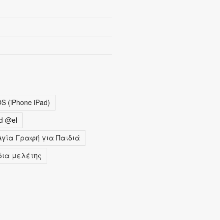
OS (iPhone iPad)
d @el
γία Γραφή για Παιδιά
δια μελέτης