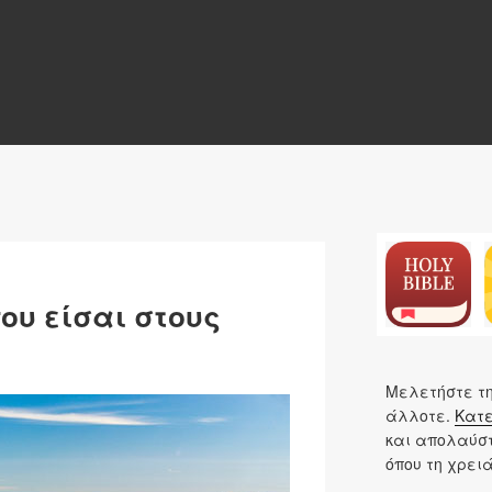
N
ου είσαι στους
Μελετήστε τη
άλλοτε.
Κατε
και απολαύστ
όπου τη χρει