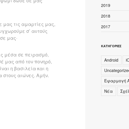
 ψωμί δώσε σε μας
2019
2018
ε μας τις αμαρτίες μας,
2017
συγχωρούμε σ’ αυτούς
σε μας·
ΚΑΤΗΓΟΡΊΕΣ
ις μέσα σε πειρασμό,
Android
i
 μας από τον πονηρό,
ίναι η βασιλεία και η
Uncategorize
α στους αιώνες. Aμήν.
Εφαρμογή Α
Νέα
Σχέ