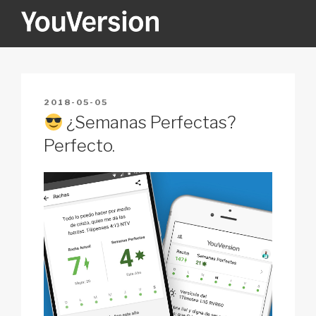
Skip
to
content
YOUVERSION
Seeking God every day.
POSTED
2018-05-05
ON
¿Semanas Perfectas?
Perfecto.