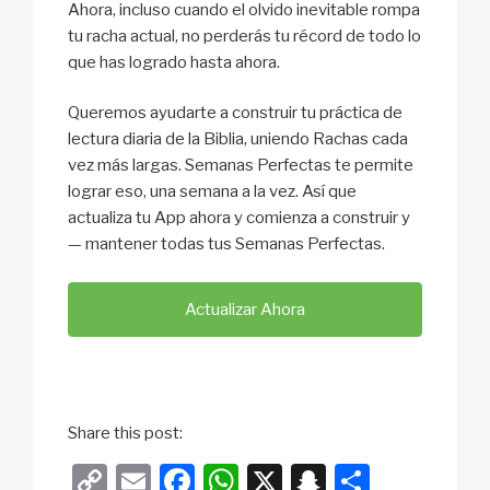
Ahora, incluso cuando el olvido inevitable rompa
tu racha actual, no perderás tu récord de todo lo
que has logrado hasta ahora.
Queremos ayudarte a construir tu práctica de
lectura diaria de la Biblia, uniendo Rachas cada
vez más largas. Semanas Perfectas te permite
lograr eso, una semana a la vez. Así que
actualiza tu App ahora y comienza a construir y
— mantener todas tus Semanas Perfectas.
Actualizar Ahora
Share this post:
C
E
F
W
X
S
S