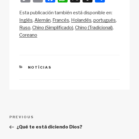
o
m
a
h
n
h
Esta publicación también está disponible en:
p
ail
c
at
a
ar
Inglés
Alemán
Francés
Holandés
portugués
y
e
s
p
e
Ruso
Chino (Simplificado)
Chino (Tradicional)
Li
b
A
c
Coreano
n
o
p
h
k
o
p
at
k
CATEGORIES
NOTÍCIAS
Post
Previous
PREVIOUS
navigation
Post
¿Qué te está diciendo Dios?