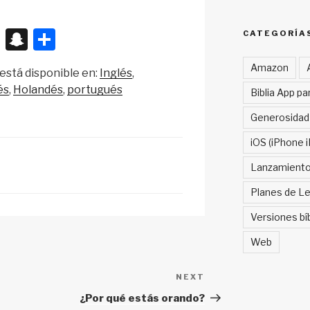
X
S
S
CATEGORÍA
n
h
Amazon
está disponible en:
Inglés
a
ar
és
Holandés
portugués
Biblia App pa
p
e
Generosidad
c
iOS (iPhone i
h
at
Lanzamient
Planes de Le
Versiones bí
Web
NEXT
Next
Post
¿Por qué estás orando?