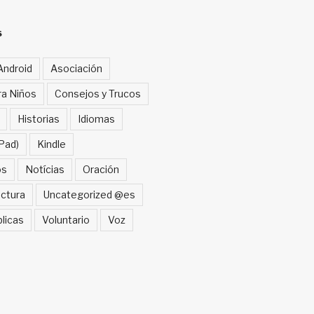
S
Android
Asociación
ra Niños
Consejos y Trucos
Historias
Idiomas
Pad)
Kindle
os
Notícias
Oración
ctura
Uncategorized @es
blicas
Voluntario
Voz