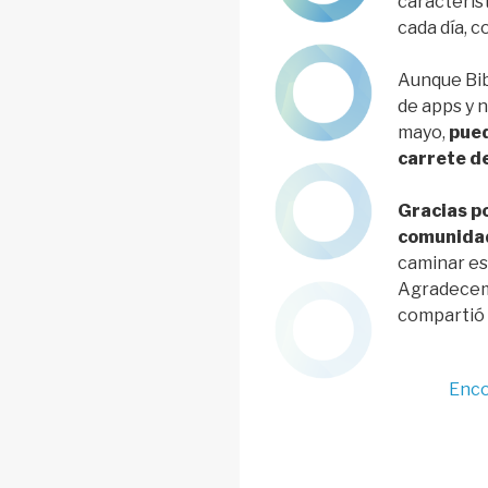
característ
cada día, 
Aunque Bib
de apps y n
mayo,
pued
carrete d
Gracias po
comunidad
caminar es
Agradecem
compartió
Enco