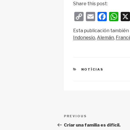
Share this post:
C
E
F
W
o
m
a
h
Esta publicación también 
p
ail
c
at
Indonesio
Alemán
Franc
y
e
s
Li
b
A
n
o
p
k
o
p
CATEGORIES
NOTÍCIAS
k
Post
Previous
PREVIOUS
navigation
Post
Criar una familia es difícil.