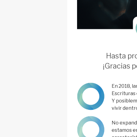
Hasta pro
¡Gracias p
En 2018, l
Escrituras
Y posiblem
vivir dentr
No expand
estamos e