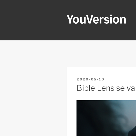
Skip
to
content
YOUVERSI
Seeking God every day.
POSTED
2020-05-19
ON
Bible Lens se va