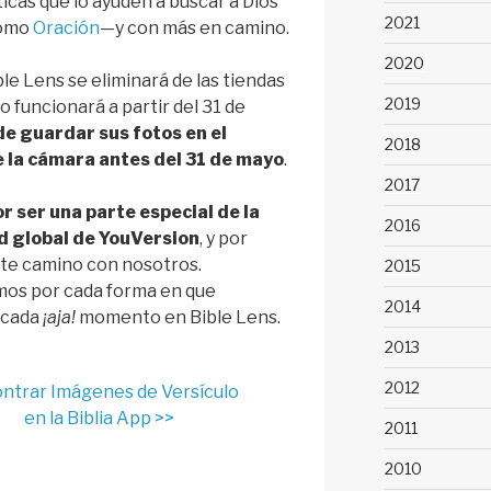
icas que lo ayuden a buscar a Dios
2021
como
Oración
—y con más en camino.
2020
le Lens se eliminará de las tiendas
2019
o funcionará a partir del 31 de
e guardar sus fotos en el
2018
e la cámara antes del 31 de mayo
.
2017
r ser una parte especial de la
2016
 global de YouVersion
, y por
te camino con nosotros.
2015
os por cada forma en que
2014
 cada
¡aja!
momento en Bible Lens.
2013
2012
ntrar Imágenes de Versículo
en la Biblia App >>
2011
2010