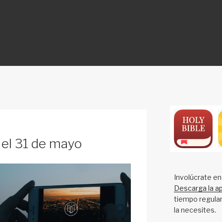
ON
 el 31 de mayo
Involúcrate en
Descarga la ap
tiempo regular
la necesites.