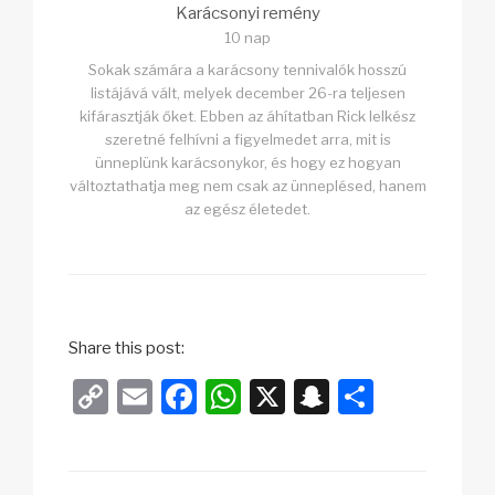
Karácsonyi remény
10 nap
Sokak számára a karácsony tennivalók hosszú
listájává vált, melyek december 26-ra teljesen
kifárasztják őket. Ebben az áhítatban Rick lelkész
szeretné felhívni a figyelmedet arra, mit is
ünneplünk karácsonykor, és hogy ez hogyan
változtathatja meg nem csak az ünneplésed, hanem
az egész életedet.
Share this post:
C
E
F
W
X
S
O
o
m
a
h
n
s
p
ail
c
at
a
sz