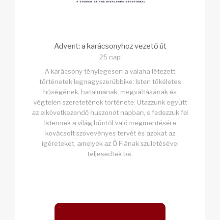
Advent: a karácsonyhoz vezető út
25 nap
A karácsony ténylegesen a valaha létezett
történetek legnagyszerűbbike: Isten tökéletes
hűségének, hatalmának, megváltásának és
végtelen szeretetének története. Utazzunk együtt
az elkövetkezendő huszonöt napban, s fedezzük fel
Istennek a világ bűntől való megmentésére
kovácsolt szövevényes tervét és azokat az
ígéreteket, amelyek az Ő Fiának születésével
teljesedtek be.