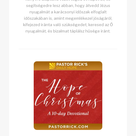
segítségedre lesz abban, hogy átvedd Jézus
nyugalmát a karácsonyi időszak elfoglalt
időszakában is, amint megemlékezel jóságáról,
kifejezed iránta való szükségedet, keresed az Ő
nyugalmát, és bizalmat táplálsz hűsége iránt.