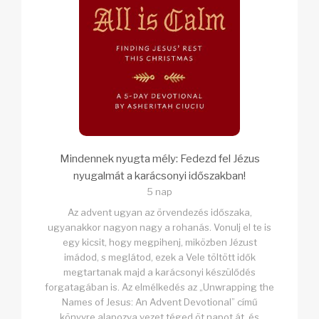
Mindennek nyugta mély: Fedezd fel Jézus
nyugalmát a karácsonyi időszakban!
5 nap
Az advent ugyan az örvendezés időszaka,
ugyanakkor nagyon nagy a rohanás. Vonulj el te is
egy kicsit, hogy megpihenj, miközben Jézust
imádod, s meglátod, ezek a Vele töltött idők
megtartanak majd a karácsonyi készülődés
forgatagában is. Az elmélkedés az „Unwrapping the
Names of Jesus: An Advent Devotional” című
könyvre alapozva vezet téged öt napot át, és