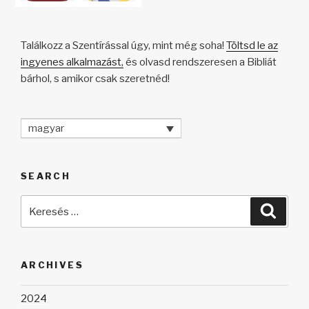
Találkozz a Szentírással úgy, mint még soha!
Töltsd le az
ingyenes alkalmazást,
és olvasd rendszeresen a Bibliát
bárhol, s amikor csak szeretnéd!
magyar
SEARCH
Keresés
Keres
a
következő
kifejezésre:
ARCHIVES
2024