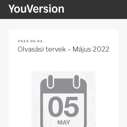
Tartalomhoz
YOUVERSION
Seeking God every day.
BEKÜLDVE:
2022.05.02.
Olvasási tervek – Május 2022