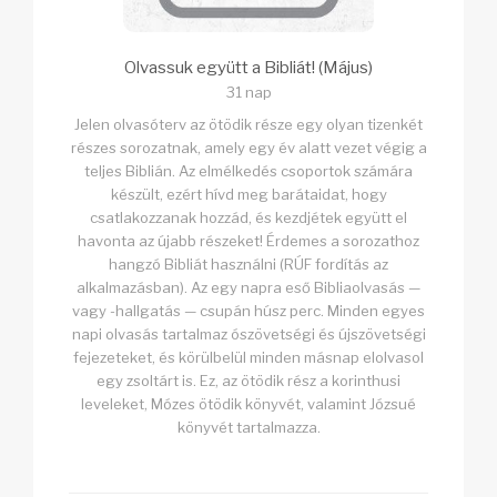
Olvassuk együtt a Bibliát! (Május)
31 nap
Jelen olvasóterv az ötödik része egy olyan tizenkét
részes sorozatnak, amely egy év alatt vezet végig a
teljes Biblián. Az elmélkedés csoportok számára
készült, ezért hívd meg barátaidat, hogy
csatlakozzanak hozzád, és kezdjétek együtt el
havonta az újabb részeket! Érdemes a sorozathoz
hangzó Bibliát használni (RÚF fordítás az
alkalmazásban). Az egy napra eső Bibliaolvasás —
vagy -hallgatás — csupán húsz perc. Minden egyes
napi olvasás tartalmaz ószövetségi és újszövetségi
fejezeteket, és körülbelül minden másnap elolvasol
egy zsoltárt is. Ez, az ötödik rész a korinthusi
leveleket, Mózes ötödik könyvét, valamint Józsué
könyvét tartalmazza.