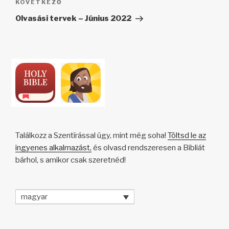
Következő
KÖVETKEZŐ
bejegyzés
Olvasási tervek – Június 2022
Találkozz a Szentírással úgy, mint még soha!
Töltsd le az
ingyenes alkalmazást,
és olvasd rendszeresen a Bibliát
bárhol, s amikor csak szeretnéd!
magyar