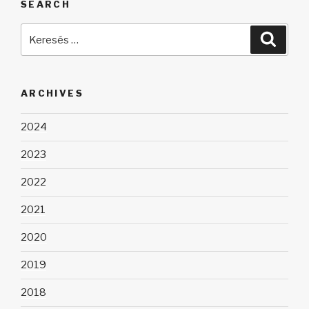
SEARCH
Keresés
Keres
a
következő
kifejezésre:
ARCHIVES
2024
2023
2022
2021
2020
2019
2018