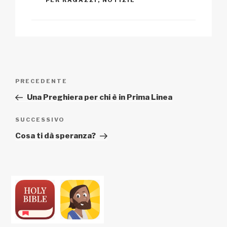
PER RAGAZZI
,
NOTIZIE
Navigazione
Articolo
PRECEDENTE
articoli
precedente:
Una Preghiera per chi è in Prima Linea
Articolo
SUCCESSIVO
successivo
Cosa ti dà speranza?