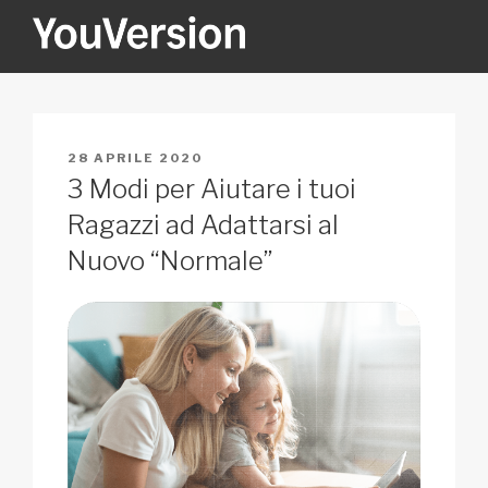
Salta
al
contenuto
YOUVERSION
Seeking God every day.
PUBBLICATO
28 APRILE 2020
IL
3 Modi per Aiutare i tuoi
Ragazzi ad Adattarsi al
Nuovo “Normale”