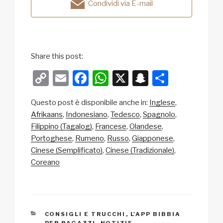
Condividi via E-mail
Share this post:
C
E
F
W
X
S
C
o
m
a
h
n
o
Questo post è disponibile anche in:
Inglese
p
ail
c
at
a
n
Afrikaans
Indonesiano
Tedesco
Spagnolo
y
e
s
p
di
Filippino (Tagalog)
Francese
Olandese
Li
b
A
c
vi
Portoghese
Rumeno
Russo
Giapponese
Cinese (Semplificato)
Cinese (Tradizionale)
n
o
p
h
di
Coreano
k
o
p
at
k
CATEGORIE
CONSIGLI E TRUCCHI
,
L'APP BIBBIA