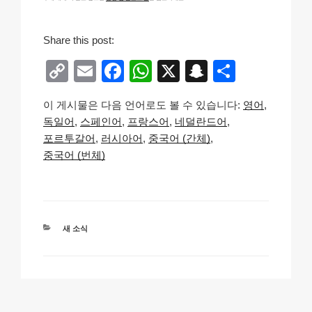
Share this post:
C
E
F
W
X
S
S
o
m
a
h
n
h
이 게시물은 다음 언어로도 볼 수 있습니다:
영어
p
ail
c
at
a
ar
독일어
스페인어
프랑스어
네덜란드어
y
e
s
p
e
포르투갈어
러시아어
중국어 (간체)
Li
b
A
c
중국어 (번체)
n
o
p
h
k
o
p
at
k
카
새 소식
테
고
리