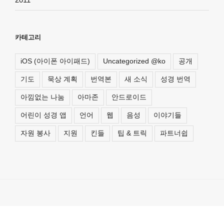
카테고리
iOS (아이폰 아이패드)
Uncategorized @ko
공개
기도
묵상 계획
번역본
새 소식
성경 번역
아낌없는 나눔
아마존
안드로이드
어린이 성경 앱
언어
웹
음성
이야기들
자원 봉사
지원
킨들
팁 & 트릭
파트너쉽