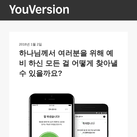
콘
텐
츠
YOUVERSION
Seeking God every day.
로
바
로
작
2018년 1월 2일
가
성
하나님께서 여러분을 위해 예
기
일
자
비 하신 모든 걸 어떻게 찾아낼
수 있을까요?