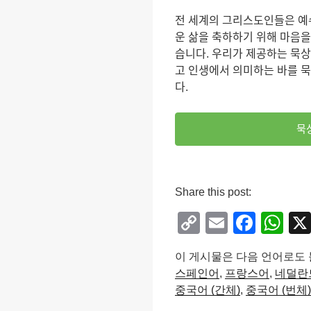
전 세계의 그리스도인들은 예
운 삶을 축하하기 위해 마음으
습니다. 우리가 제공하는 묵상
고 인생에서 의미하는 바를 묵
다.
묵
Share this post:
C
E
F
W
o
m
a
h
이 게시물은 다음 언어로도 
p
ail
c
at
스페인어
프랑스어
네덜란
y
e
s
중국어 (간체)
중국어 (번체)