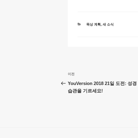
Li
b
A
n
o
p
k
o
p
카
묵상 계획
,
새 소식
k
테
고
리
글
이
이전
탐
전
YouVersion 2018 21일 도전: 성
글
습관을 기르세요!
색