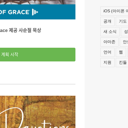
iOS (아이폰
공개
기도
e 제공 사순절 묵상
새 소식
성
아마존
안
언어
웹
계획 시작
지원
킨들