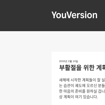
콘
텐
츠
로
YOUVERSIO
Seeking God every day.
바
로
가
기
작
2018년 2월 14일
성
부활절을 위한 계
일
자
새해에 시작한 계획들이 잘 실
는 습관이 궤도에 오르신 분ᄃ
한 마음의 준비를 원하실 겁ᄂ
상 계획이 여기 있습니다.