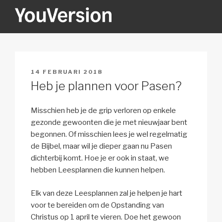
Naar
de
inhoud
YOUVERSION
Seeking God every day.
springen
GEPLAATST
14 FEBRUARI 2018
OP
Heb je plannen voor Pasen?
Misschien heb je de grip verloren op enkele
gezonde gewoonten die je met nieuwjaar bent
begonnen. Of misschien lees je wel regelmatig
de Bijbel, maar wil je dieper gaan nu Pasen
dichterbij komt. Hoe je er ook in staat, we
hebben Leesplannen die kunnen helpen.
Elk van deze Leesplannen zal je helpen je hart
voor te bereiden om de Opstanding van
Christus op 1 april te vieren. Doe het gewoon