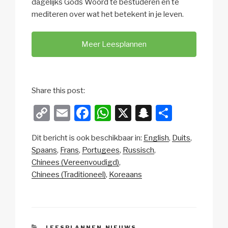
dagelijks Gods Woord te bestuderen en te
mediteren over wat het betekent in je leven.
Meer Leesplannen
Share this post:
C
E
F
W
X
S
D
o
m
a
h
n
el
Dit bericht is ook beschikbaar in:
English
Duits
p
ail
c
at
a
e
Spaans
Frans
Portugees
Russisch
y
e
s
p
n
Chinees (Vereenvoudigd)
Li
b
A
c
Chinees (Traditioneel)
Koreaans
n
o
p
h
k
o
p
at
k
CATEGORIEËN
LEESPLANNEN
,
NIEUWS