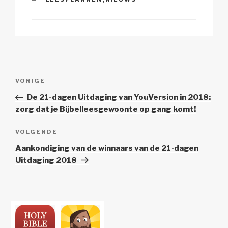
Berichtnavigatie
Vorig
VORIGE
bericht
De 21-dagen Uitdaging van YouVersion in 2018:
zorg dat je Bijbelleesgewoonte op gang komt!
Volgend
VOLGENDE
Bericht
Aankondiging van de winnaars van de 21-dagen
Uitdaging 2018