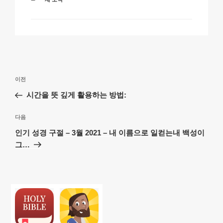
테
고
리
글
이
이전
탐
전
시간을 뜻 깊게 활용하는 방법:
색
글
다
다음
음
인기 성경 구절 – 3월 2021 – 내 이름으로 일컫는내 백성이
글
그…