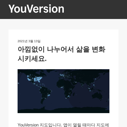
콘
텐
츠
YOUVERSION
Seeking God every day.
로
바
로
작
2021년 3월 13일
가
성
아낌없이 나누어서 삶을 변화
기
일
자
시키세요.
YouVersion 지도입니다. 앱이 열릴 때마다 지도에