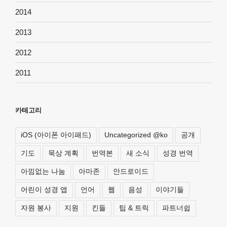
2014
2013
2012
2011
카테고리
iOS (아이폰 아이패드)
Uncategorized @ko
공개
기도
묵상 계획
번역본
새 소식
성경 번역
아낌없는 나눔
아마존
안드로이드
어린이 성경 앱
언어
웹
음성
이야기들
자원 봉사
지원
킨들
팁 & 트릭
파트너쉽