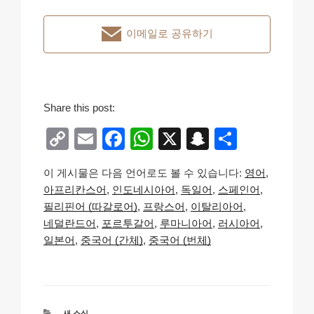
이메일로 공유하기
Share this post:
C
E
F
W
X
S
S
o
m
a
h
n
h
이 게시물은 다음 언어로도 볼 수 있습니다:
영어
p
ail
c
at
a
ar
아프리칸스어
인도네시아어
독일어
스페인어
y
e
s
p
e
필리핀어 (따갈로어)
프랑스어
이탈리아어
Li
b
A
c
네덜란드어
포르투갈어
루마니아어
러시아어
일본어
중국어 (간체)
중국어 (번체)
n
o
p
h
k
o
p
at
k
카
새 소식