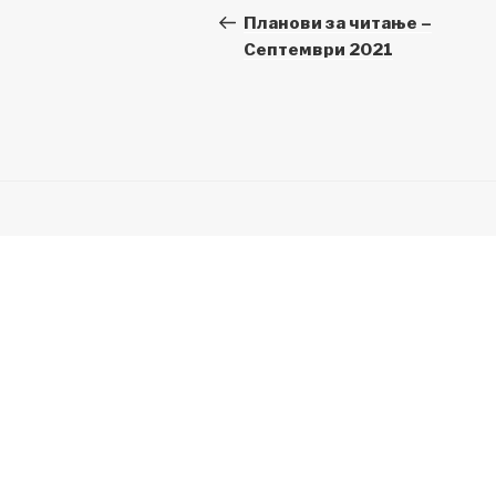
на
Post
Планови за читање –
Септември 2021
напис