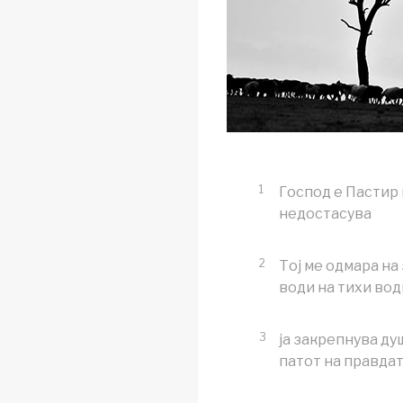
1
Господ е Пастир 
недостасува
2
Тој ме одмара на
води на тихи вод
3
ја закрепнува душ
патот на правдат