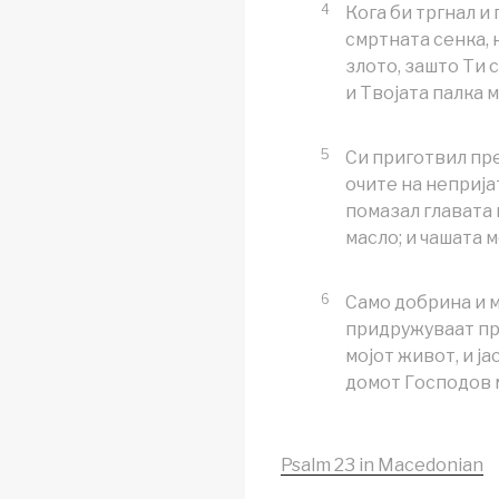
4
Кога би тргнал и
смртната сенка, 
злото, зашто Ти 
и Твојата палка м
5
Си приготвил пр
очите на непријат
помазал главата 
масло; и чашата м
6
Само добрина и м
придружуваат пр
мојот живот, и ја
домот Господов 
Psalm 23 in Macedonian