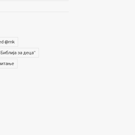
zed @mk
„Библија за деца“
читање