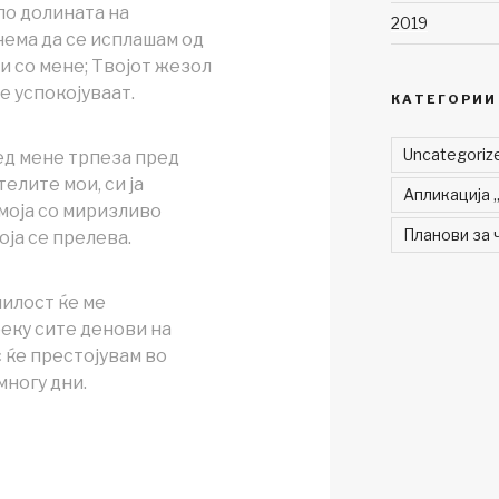
 по долината на
2019
нема да се исплашам од
си со мене; Твојот жезол
е успокојуваат.
КАТЕГОРИИ
Uncategori
ед мене трпеза пред
елите мои, си ја
Апликација 
моја со миризливо
Планови за 
оја се прелева.
илост ќе ме
еку сите денови на
с ќе престојувам во
многу дни.