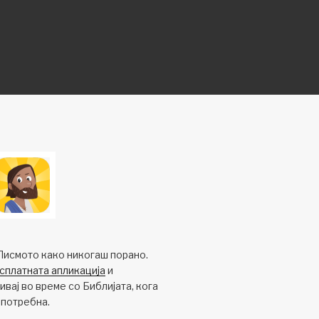
Писмото како никогаш порано.
сплатната апликација
и
вај во време со Библијата, кога
 потребна.