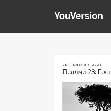
Skip
to
content
YOUVERSI
Seeking God every day.
POSTED
СЕПТЕМВРИ 7, 2021
ON
Псалми 23: Гос