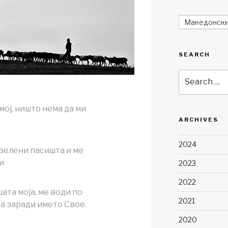
Македонск
SEARCH
Search
for:
мој, ништо нема да ми
ARCHIVES
2024
 зелени пасишта и ме
и
2023
2022
ата моја, ме води по
2021
а заради името Свое.
2020