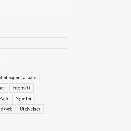
R
ibel-appen for barn
ner
Internett
Pad)
Nyheter
ed @nb
Utgivelser