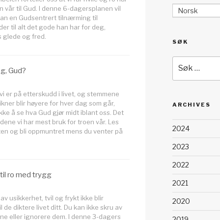
en vår til Gud. I denne 6-dagersplanen vil
Norsk
an en Gudsentrert tilnærming til
eder til alt det gode han har for deg,
s glede og fred.
SØK
Søk
g, Gud?
etter:
t vi er på etterskudd i livet, og stemmene
ner blir høyere for hver dag som går,
ARCHIVES
 ikke å se hva Gud gjør midt iblant oss. Det
ndene vi har mest bruk for troen vår. Les
2024
en og bli oppmuntret mens du venter på
2023
2022
til ro med trygg
2021
v usikkerhet, tvil og frykt ikke blir
2020
l de diktere livet ditt. Du kan ikke skru av
e eller ignorere dem. I denne 3-dagers
2019