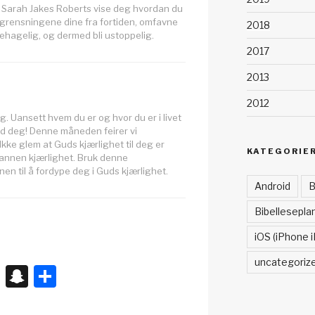
l Sarah Jakes Roberts vise deg hvordan du
grensningene dine fra fortiden, omfavne
2018
ehagelig, og dermed bli ustoppelig.
2017
2013
2012
. Uansett hvem du er og hvor du er i livet
Gud deg! Denne måneden feirer vi
Ikke glem at Guds kjærlighet til deg er
KATEGORIE
l annen kjærlighet. Bruk denne
en til å fordype deg i Guds kjærlighet.
Android
B
Bibellesepla
iOS (iPhone i
uncategoriz
X
S
S
n
h