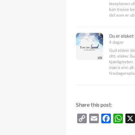
leseplanen vi
kan trosse be
det som er ub
Du er elsket
4 dager
Gud elsker deg
ditt, elsker 
kjærligheten. 
større enn al
firedagersplan
Share this post:
C
E
F
W
o
m
a
h