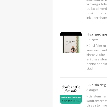
vi overgir tid
du lære hvord
tidskontroll l
inkludert han
Hva med me
5 dager
Når vi føler a
som sammenlik
klarer vi ofte
er i disse stu
denne andakt
Gud.
Ikke slå deg 
3 dager
Hvis stemmer a
konfrontert, vi
disse stemmen