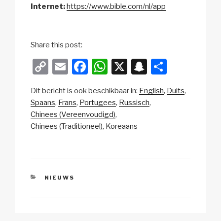
Internet:
https://www.bible.com/nl/app
Share this post:
C
E
F
W
X
S
D
o
m
a
h
n
el
Dit bericht is ook beschikbaar in:
English
Duits
p
ail
c
at
a
e
Spaans
Frans
Portugees
Russisch
y
e
s
p
n
Chinees (Vereenvoudigd)
Li
b
A
c
Chinees (Traditioneel)
Koreaans
n
o
p
h
k
o
p
at
k
CATEGORIEËN
NIEUWS