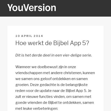
Naar
de
inhoud
YOUVERSION
Seeking God every day.
springen
GEPLAATST
10 APRIL 2014
OP
Hoe werkt de Bijbel App 5?
Dit is het derde deel in een vier-delige serie.
Wanneer we doelbewust zijn in onze
vriendschappen met andere christenen, kunnen
we samen ons geloof ontdekken en samen
groeien. Deze gedachte is de belangrijkste
reden voor de update naar de Bijbel App 5. Je
zult er nieuwe functies vinden, om samen met
goede vrienden de Bijbel te ontdekken, samen
met leuke verbeteringen: