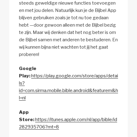
steeds geweldige nieuwe functies toevoegen
en met jou delen. Natuurlijk kun je de Bijbel App
blijven gebruiken zoals je tot nu toe gedaan
hebt —door gewoon alleen met de Bijbel bezig
te zijn. Maar wij denken dat het nog beter is om
de Bijbel samen met anderen te bestuderen. En
wij kunnen bijna niet wachten tot jij het gaat
proberen!
Google
Play:
https://play.google.com/store/apps/detai
ls?
id=com.sirma.mobile.bible.android&featurem&h
l=nl
App
Store:
https://itunes.apple.com/nl/app/bible/id
282935706?mt=8