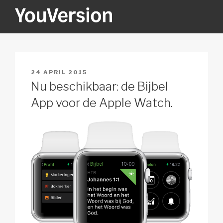
Naar
de
inhoud
YOUVERSION
Seeking God every day.
springen
GEPLAATST
24 APRIL 2015
OP
Nu beschikbaar: de Bijbel
App voor de Apple Watch.