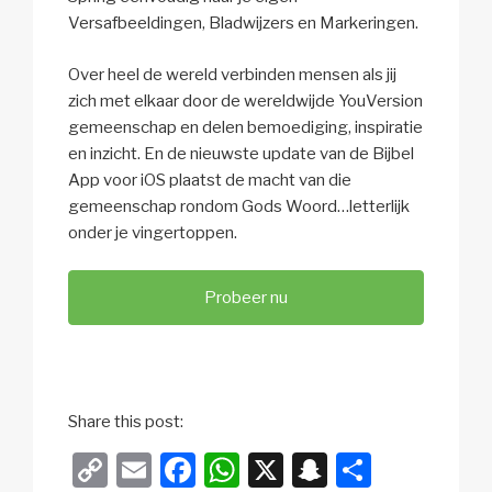
Versafbeeldingen, Bladwijzers en Markeringen.
Over heel de wereld verbinden mensen als jij
zich met elkaar door de wereldwijde YouVersion
gemeenschap en delen bemoediging, inspiratie
en inzicht. En de nieuwste update van de Bijbel
App voor iOS plaatst de macht van die
gemeenschap rondom Gods Woord…letterlijk
onder je vingertoppen.
Probeer nu
Share this post:
C
E
F
W
X
S
D