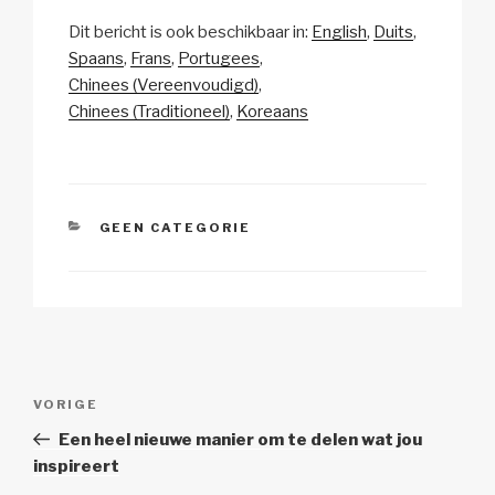
o
m
a
h
n
el
Dit bericht is ook beschikbaar in:
English
Duits
p
ail
c
at
a
e
Spaans
Frans
Portugees
y
e
s
p
n
Chinees (Vereenvoudigd)
Li
b
A
c
Chinees (Traditioneel)
Koreaans
n
o
p
h
k
o
p
at
k
CATEGORIEËN
GEEN CATEGORIE
Berichtnavigatie
Vorig
VORIGE
bericht
Een heel nieuwe manier om te delen wat jou
inspireert