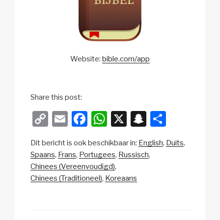
Website:
bible.com/app
Share this post:
C
E
F
W
X
S
D
o
m
a
h
n
el
Dit bericht is ook beschikbaar in:
English
Duits
p
ail
c
at
a
e
Spaans
Frans
Portugees
Russisch
y
e
s
p
n
Chinees (Vereenvoudigd)
Li
b
A
c
Chinees (Traditioneel)
Koreaans
n
o
p
h
k
o
p
at