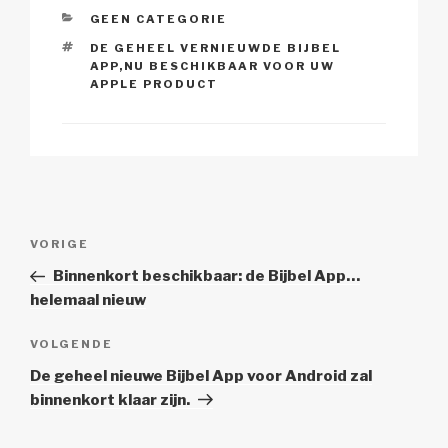
k
CATEGORIEËN
GEEN CATEGORIE
TAGS
DE GEHEEL VERNIEUWDE BIJBEL
APP
,
NU BESCHIKBAAR VOOR UW
APPLE PRODUCT
Berichtnavigatie
Vorig
VORIGE
bericht
Binnenkort beschikbaar: de Bijbel App…
helemaal nieuw
Volgend
VOLGENDE
Bericht
De geheel nieuwe Bijbel App voor Android zal
binnenkort klaar zijn.