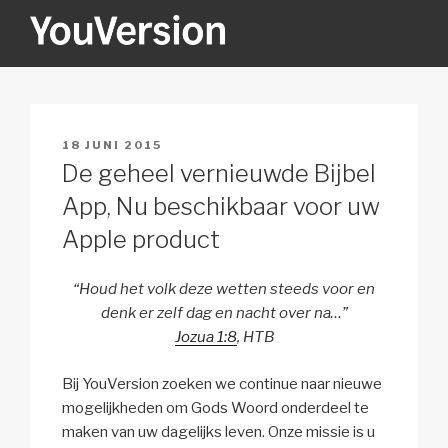
Naar
de
inhoud
YOUVERSION
Seeking God every day.
springen
GEPLAATST
18 JUNI 2015
OP
De geheel vernieuwde Bijbel
App, Nu beschikbaar voor uw
Apple product
“Houd het volk deze wetten steeds voor en
denk er zelf dag en nacht over na…”
Jozua 1:8
, HTB
Bij YouVersion zoeken we continue naar nieuwe
mogelijkheden om Gods Woord onderdeel te
maken van uw dagelijks leven. Onze missie is u