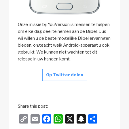
Onze missie bij YouVersion is mensen te helpen
om elke dag deel te nemen aan de Bijbel. Dus
wij willen u de beste mogelijke Bijbel ervaringen
bieden, ongeacht welk Android-apparaat u ook
gebruikt. We kunnen niet wachten tot dit
release in uw handen komt.
Op Twitter delen
Share this post:
C
E
F
W
X
S
D
o
m
a
h
n
el