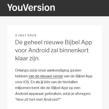
Naar
de
inhoud
YOUVERSION
Seeking God every day.
springen
GEPLAATST
3 JULI 2015
OP
De geheel nieuwe Bijbel App
voor Android zal binnenkort
klaar zijn.
Onlangs zul je onze aankondiging gezien
hebben
van de nieuwe versie
van de Bijbel App
voor iOS. En als jij één van de tientallen
miljoenen bent die de Bijbel App op een
Android apparaat gebruiken, zul je je afvragen:
“Hoe zit het met Android?”