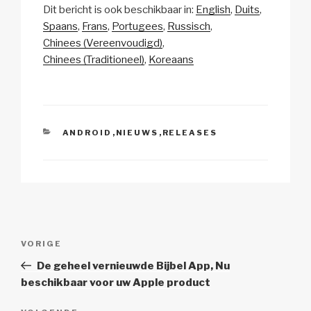
Dit bericht is ook beschikbaar in:
English
Duits
p
ail
c
at
a
e
Spaans
Frans
Portugees
Russisch
y
e
s
p
n
Chinees (Vereenvoudigd)
Li
b
A
c
Chinees (Traditioneel)
Koreaans
n
o
p
h
k
o
p
at
k
CATEGORIEËN
ANDROID
,
NIEUWS
,
RELEASES
Berichtnavigatie
Vorig
VORIGE
bericht
De geheel vernieuwde Bijbel App, Nu
beschikbaar voor uw Apple product