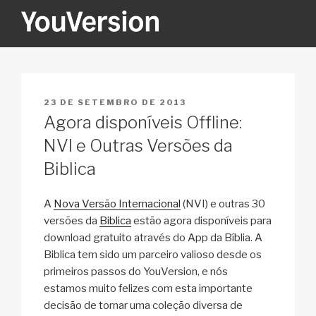
Pular
para
o
YOUVERSION
Seeking God every day.
conteúdo
PUBLICADO
23 DE SETEMBRO DE 2013
EM
Agora disponíveis Offline:
NVI e Outras Versões da
Biblica
A
Nova Versão Internacional
(NVI) e outras 30
versões da
Biblica
estão agora disponíveis para
download gratuito através do App da Bíblia. A
Biblica tem sido um parceiro valioso desde os
primeiros passos do YouVersion, e nós
estamos muito felizes com esta importante
decisão de tornar uma coleção diversa de