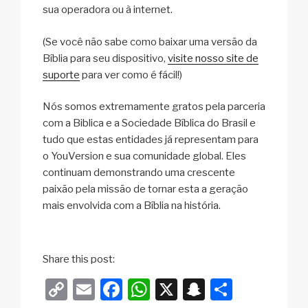
sua operadora ou à internet.
(Se você não sabe como baixar uma versão da
Bíblia para seu dispositivo,
visite nosso site de
suporte
para ver como é fácil!)
Nós somos extremamente gratos pela parceria
com a Biblica e a Sociedade Bíblica do Brasil e
tudo que estas entidades já representam para
o YouVersion e sua comunidade global. Eles
continuam demonstrando uma crescente
paixão pela missão de tornar esta a geração
mais envolvida com a Bíblia na história.
Share this post:
C
E
F
W
X
S
S