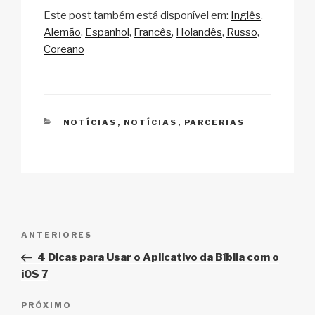
o
m
a
h
n
h
Este post também está disponível em:
Inglês
p
ail
c
at
a
ar
Alemão
Espanhol
Francês
Holandês
Russo
y
e
s
p
e
Coreano
Li
b
A
c
n
o
p
h
k
o
p
at
CATEGORIAS
NOTÍCIAS
,
NOTÍCIAS
,
PARCERIAS
k
Navegação
Post
ANTERIORES
de
anterior
4 Dicas para Usar o Aplicativo da Bíblia com o
Post
iOS 7
Próximo
PRÓXIMO