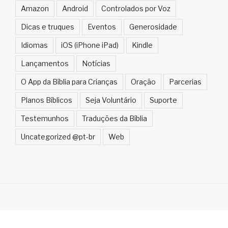
Amazon
Android
Controlados por Voz
Dicas e truques
Eventos
Generosidade
Idiomas
iOS (iPhone iPad)
Kindle
Lançamentos
Notícias
O App da Bíblia para Crianças
Oração
Parcerias
Planos Bíblicos
Seja Voluntário
Suporte
Testemunhos
Traduções da Bíblia
Uncategorized @pt-br
Web