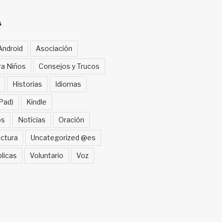
S
Android
Asociación
ra Niños
Consejos y Trucos
Historias
Idiomas
Pad)
Kindle
os
Notícias
Oración
ctura
Uncategorized @es
blicas
Voluntario
Voz