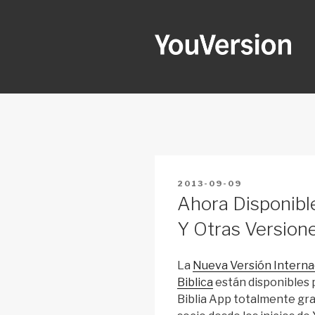
Skip
to
content
YOUVERSI
Seeking God every day.
POSTED
2013-09-09
ON
Ahora Disponibl
Y Otras Versione
La
Nueva Versión Interna
Biblica
están disponibles p
Biblia App totalmente grat