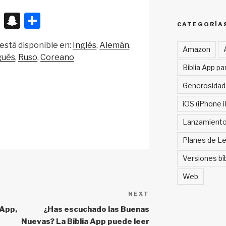
X
S
S
CATEGORÍA
n
h
está disponible en:
Inglés
Alemán
a
ar
Amazon
gués
Ruso
Coreano
p
e
Biblia App pa
c
Generosidad
h
iOS (iPhone i
at
Lanzamient
Planes de Le
Versiones bí
Web
NEXT
Next
Post
 App,
¿Has escuchado las Buenas
Nuevas? La Biblia App puede leer