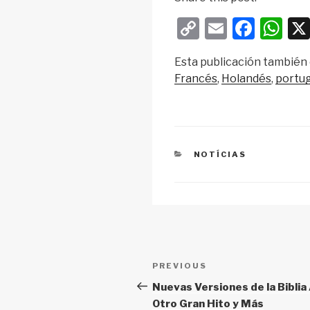
C
E
F
W
o
m
a
h
Esta publicación también 
p
ail
c
at
Francés
Holandés
portu
y
e
s
Li
b
A
n
o
p
k
o
p
CATEGORIES
NOTÍCIAS
k
Post
Previous
PREVIOUS
navigation
Post
Nuevas Versiones de la Biblia
Otro Gran Hito y Más