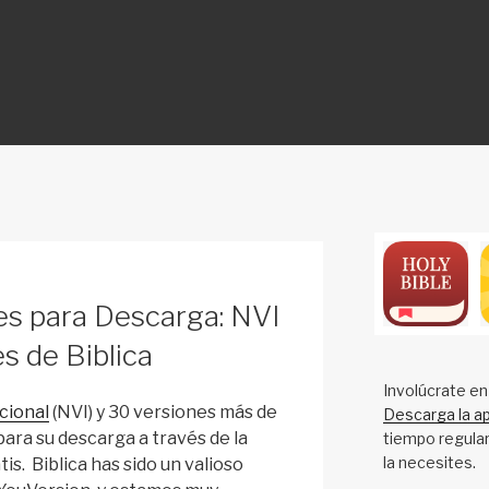
ON
es para Descarga: NVI
s de Biblica
Involúcrate en
cional
(NVI) y 30 versiones más de
Descarga la ap
ara su descarga a través de la
tiempo regular
la necesites.
is. Biblica has sido un valioso