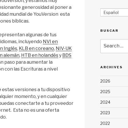
e YouVersion, y estamos muy
sionante generosidad al poner a
Español
nidad mundial de YouVersion esta
ones bíblicas.
BUSCAR
representan algunas de tus
 idiomas, incluyendo
NVI en
Search
n Inglés
,
KLB en coreano
,
NIV-UK
for:
n alemán
,
HTB en holandés
y
BDS
ran paso para aumentar la
ARCHIVES
n con las Escrituras a nivel
2026
 estas versiones a tu dispositivo
2025
ualquier momento, y en cualquier
2024
puedas conectarte a tu proveedor
ernet. Esta no es una oferta
2023
ado.
2022