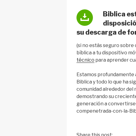
Biblica es
disposici
su descarga de f
(si no estás seguro sobr
bíblica a tu dispositivo mó
técnico
para aprender cuán
Estamos profundamente a
Biblica y todo lo que ha s
comunidad alrededor del 
demostrando su creciente
generación a convertirse
compenetrada-con-la-Bibli
Share this post: