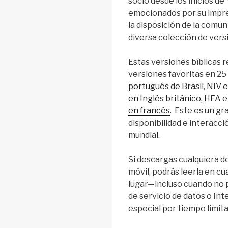
socio desde los inicios d
emocionados por su impre
la disposición de la comu
diversa colección de versi
Estas versiones bíblicas 
versiones favoritas en 25
portugués de Brasil
,
NIV e
en Inglés británico
,
HFA e
en francés
. Este es un g
disponibilidad e interacció
mundial.
Si descargas cualquiera de
móvil, podrás leerla en c
lugar—incluso cuando no 
de servicio de datos o Int
especial por tiempo limit