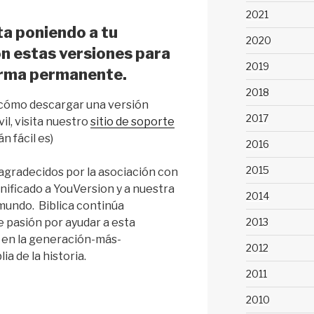
2021
ta poniendo a tu
2020
ón estas versiones para
2019
orma permanente.
2018
e cómo descargar una versión
2017
vil, visita nuestro
sitio de soporte
 fácil es)
2016
2015
gradecidos por la asociación con
ignificado a YouVersion y a nuestra
2014
mundo. Biblica continúa
2013
 pasión por ayudar a esta
 en la generación-más-
2012
a de la historia.
2011
2010