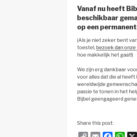
Vanaf nu heeft Bib
beschikbaar gemaa
op een permanente
(Als je niet zeker bent v
toestel,
bezoek dan onze
hoe makkelijk het gaat!)
We zijn erg dankbaar voo
voor alles dat die al hee
wereldwijde gemeenschap.
passie te tonen in het h
Bijbel geengageerd gener
Share this post:
C
E
F
W