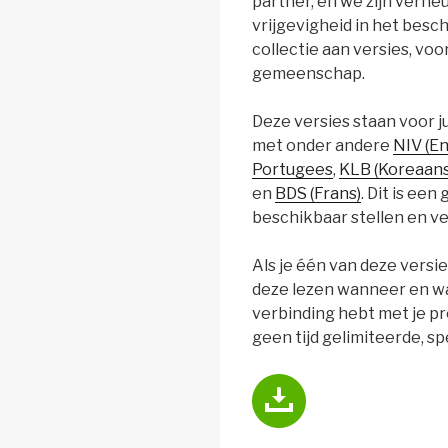
partner, en we zijn verh
vrijgevigheid in het bes
collectie aan versies, vo
gemeenschap.
Deze versies staan voor jul
met onder andere
NIV (En
Portugees
,
KLB (Koreaans
en
BDS (Frans)
. Dit is een
beschikbaar stellen en v
Als je één van deze versi
deze lezen wanneer en waa
verbinding hebt met je pro
geen tijd gelimiteerde, sp