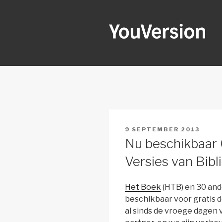
Naar
de
inhoud
springen
YOUVERSI
Seeking God every day.
GEPLAATST
9 SEPTEMBER 2013
OP
Nu beschikbaar 
Versies van Bibl
Het Boek
(HTB) en 30 and
beschikbaar voor gratis do
al sinds de vroege dagen