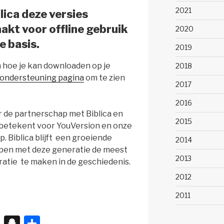
2021
lica deze versies
kt voor offline gebruik
2020
 basis.
2019
an hoe je kan downloaden op je
2018
 ondersteuning pagina
om te zien
2017
2016
r de partnerschap met Biblica en
2015
ft betekent voor YouVersion en onze
 Biblica blijft een groeiende
2014
elpen met deze generatie de meest
2013
atie te maken in de geschiedenis.
2012
2011
X
S
D