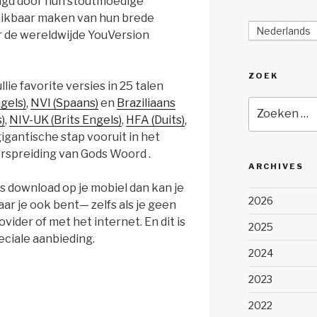
eugd door hun stoutmoedige
chikbaar maken van hun brede
Nederlands
or de wereldwijde YouVersion
ZOEK
lie favorite versies in 25 talen
gels)
,
NVI (Spaans)
en
Braziliaans
Zoeken
)
,
NIV-UK (Brits Engels)
,
HFA (Duits)
,
naar:
 gigantische stap vooruit in het
erspreiding van Gods Woord .
ARCHIVES
es download op je mobiel dan kan je
2026
r je ook bent— zelfs als je geen
vider of met het internet. En dit is
2025
eciale aanbieding.
2024
2023
2022