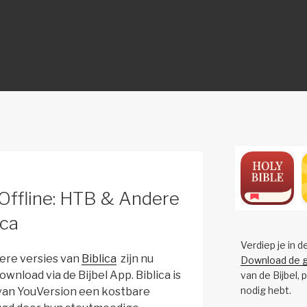
ON
Offline: HTB & Andere
ica
Verdiep je in d
ere versies van
Biblica
zijn nu
Download de g
wnload via de Bijbel App. Biblica is
van de Bijbel, 
nodig hebt.
 van YouVersion een kostbare