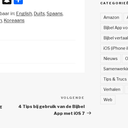
CATEGORIE
n
el
baar in:
English
Duits
Spaans
a
e
Amazon
h
Koreaans
p
n
Bijbel App v
c
Bijbel vertaa
h
iOS (iPhone i
at
Nieuws
O
Samenwerki
Tips & Trucs
Verhalen
VOLGENDE
Volgend
Web
Bericht
g
4 Tips bij gebruik van de Bijbel
App met iOS 7