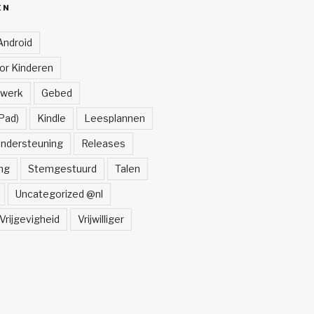
ËN
Android
oor Kinderen
lwerk
Gebed
Pad)
Kindle
Leesplannen
ndersteuning
Releases
ng
Stemgestuurd
Talen
Uncategorized @nl
Vrijgevigheid
Vrijwilliger