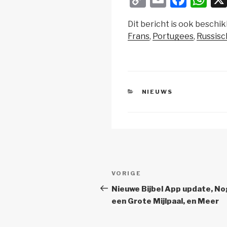
o
m
a
h
Dit bericht is ook beschik
p
ail
c
at
Frans
Portugees
Russisc
y
e
s
Li
b
A
n
o
p
k
o
p
CATEGORIEËN
NIEUWS
k
Berichtnavigatie
Vorig
VORIGE
bericht
Nieuwe Bijbel App update, No
een Grote Mijlpaal, en Meer