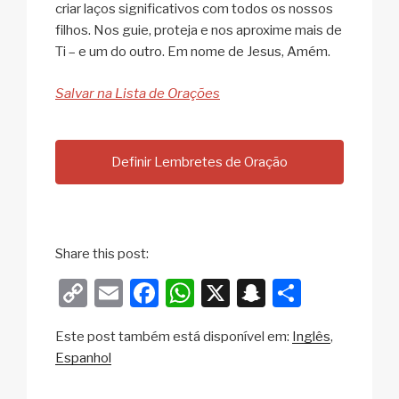
criar laços significativos com todos os nossos
filhos. Nos guie, proteja e nos aproxime mais de
Ti – e um do outro. Em nome de Jesus, Amém.
Salvar na Lista de Orações
Definir Lembretes de Oração
Share this post:
C
E
F
W
X
S
S
o
m
a
h
n
h
Este post também está disponível em:
Inglês
p
ail
c
at
a
ar
Espanhol
y
e
s
p
e