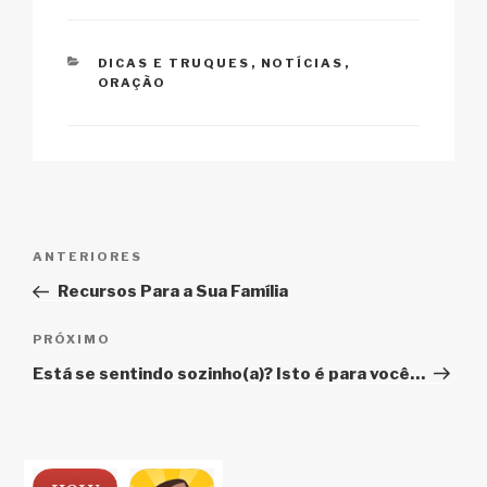
Li
b
A
c
n
o
p
h
CATEGORIAS
DICAS E TRUQUES
,
NOTÍCIAS
,
k
o
p
at
ORAÇÃO
k
Navegação
Post
ANTERIORES
de
anterior
Recursos Para a Sua Família
Post
Próximo
PRÓXIMO
post
Está se sentindo sozinho(a)? Isto é para você…