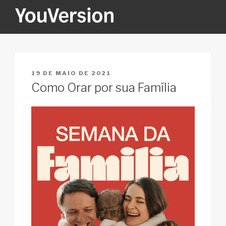
Pular
para
o
YOUVERSION
Seeking God every day.
conteúdo
PUBLICADO
19 DE MAIO DE 2021
EM
Como Orar por sua Família