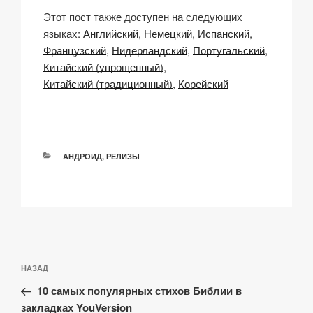
o
m
a
h
n
тп
Этот пост также доступен на следующих
p
ail
c
at
a
р
языках:
Английский
Немецкий
Испанский
y
e
s
p
а
Французский
Нидерландский
Португальский
Li
b
A
c
в
Китайский (упрощенный)
Китайский (традиционный)
Корейский
n
o
p
h
и
k
o
p
at
ть
k
РУБРИКИ
АНДРОИД
,
РЕЛИЗЫ
Навигация
Предыдущая
НАЗАД
по
запись:
записям
10 самых популярных стихов Библии в
закладках YouVersion