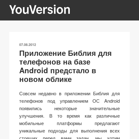
Перейти
к
содержимому
YOUVERSION
Seeking God every day.
ОПУБЛИКОВАНО
07.08.2012
Приложение Библия для
телефонов на базе
Android предстало в
новом облике
Совсем недавно в приложении Библия для
телефонов под управлением ОС Android
появились некоторые значительные
улучшения. В то время как различные
мобильные платформы предлагают
уникальные подходы для выполнения всех
стоящих перед вами задач, мы хотим