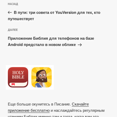
Навигация
Предыдущая
НАЗАД
по
запись:
записям
В пути: три совета от YouVersion для тех, кто
путешествует
Следующая
ДАЛЕЕ
запись
Приложение Библия для телефонов на базе
Android предстало в новом облике
Еще больше окунитесь в Писание.
Скачайте
приложение бесплатно
и наслаждайтесь регулярным
чтением Библии именно там и тогда, когда вам это