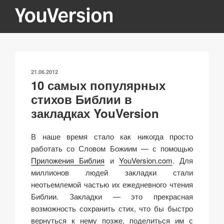
Перейти
к
содержимому
YOUVERSION
Seeking God every day.
ОПУБЛИКОВАНО
21.06.2012
10 самых популярных
стихов Библии в
закладках YouVersion
В наше время стало как никогда просто
работать со Словом Божиим — с помощью
Приложения Библия
и
YouVersion.com
. Для
миллионов людей закладки стали
неотьемлемой частью их ежедневного чтения
Библии. Закладки — это прекрасная
возможность сохранить стих, что бы быстро
вернуться к нему позже, поделиться им с