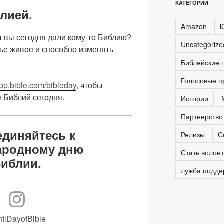
КАТЕГОРИИ
лией.
Amazon
i
ы вы сегодня дали кому-то Библию?
Uncategoriz
ье живое и способно изменять
Библейские 
Голосовые п
app.bible.com/bibleday
, чтобы
 Библий сегодня.
Истории
Партнерство
диняйтесь к
Релизы
С
ародному дню
Стать волон
иблии.
лужба подде
tlDayofBible