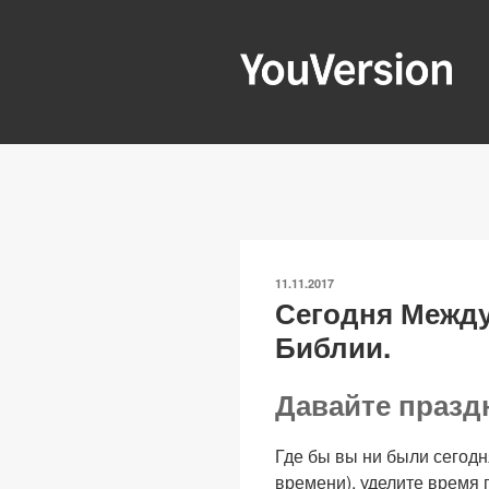
Перейти
к
содержимому
YOUVERSIO
Seeking God every day.
ОПУБЛИКОВАНО
11.11.2017
Сегодня Межд
Библии.
Давайте празд
Где бы вы ни были сегодн
времени), уделите время