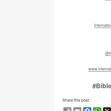
Internatio
@In
www.internat
#Bibl
Share this post: