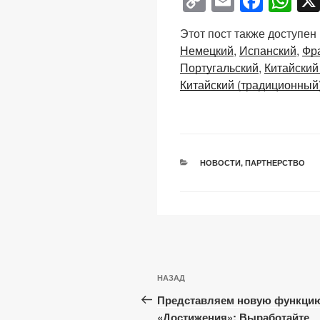
C
E
F
W
o
m
a
h
Этот пост также доступен
p
ail
c
at
Немецкий
Испанский
Фр
y
e
s
Португальский
Китайский
Li
b
A
Китайский (традиционный
n
o
p
k
o
p
k
РУБРИКИ
НОВОСТИ
,
ПАРТНЕРСТВО
Навигация
Предыдущая
НАЗАД
по
запись:
Представляем новую функци
записям
«Достижения»: Выработайте