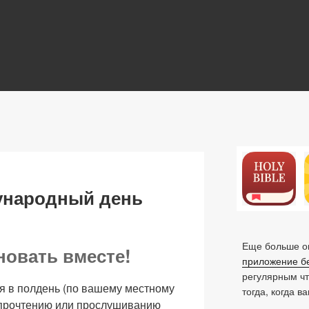
N
ународный день
Еще больше ок
новать вместе!
приложение б
регулярным ч
я в полдень (по вашему местному
тогда, когда в
 прочтению или прослушиванию