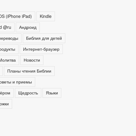
OS (iPhone iPad)
Kindle
ed @ru
Андроид
переводы
Библия для детей
родукты
Интернет-браузер
Молитва
Новости
Планы чтения Библии
оветы и приемы
тёром
Щедрость
Языки
ржки