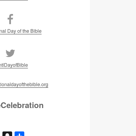
nal Day of the Bible
tlDayofBible
ionaldayofthebible.org
eCelebration