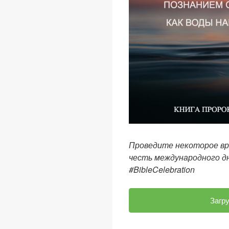
Проведите некоторое вр
честь международного дн
#BibleCelebration
Загр