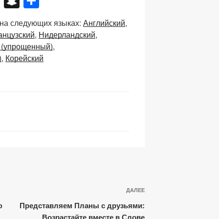
X
S
О
n
тп
 на следующих языках:
Английский
a
р
анцузский
Нидерландский
p
а
 (упрощенный)
c
в
)
Корейский
h
и
at
ть
Следующая
ДАЛЕЕ
запись
ю
Представляем Планы с друзьями:
Возрастайте вместе в Слове