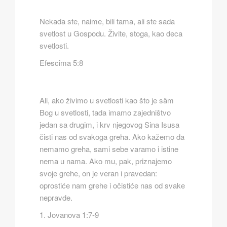
Nekada ste, naime, bili tama, ali ste sada
svetlost u Gospodu. Živite, stoga, kao deca
svetlosti.
Efescima 5:8
Ali, ako živimo u svetlosti kao što je sâm
Bog u svetlosti, tada imamo zajedništvo
jedan sa drugim, i krv njegovog Sina Isusa
čisti nas od svakoga greha. Ako kažemo da
nemamo greha, sami sebe varamo i istine
nema u nama. Ako mu, pak, priznajemo
svoje grehe, on je veran i pravedan:
oprostiće nam grehe i očistiće nas od svake
nepravde.
1. Jovanova 1:7-9