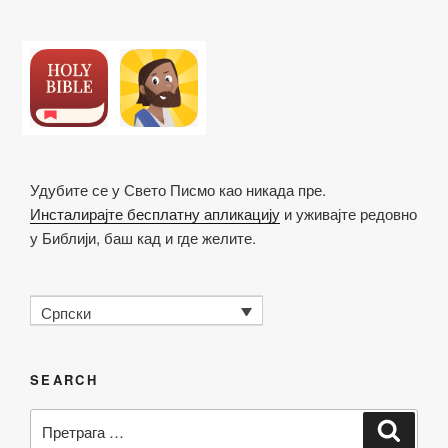
Удубите се у Свето Писмо као никада пре.
Инсталирајте бесплатну апликацију
и уживајте редовно
у Библији, баш кад и где желите.
Српски
SEARCH
Претрага
Претр
за: