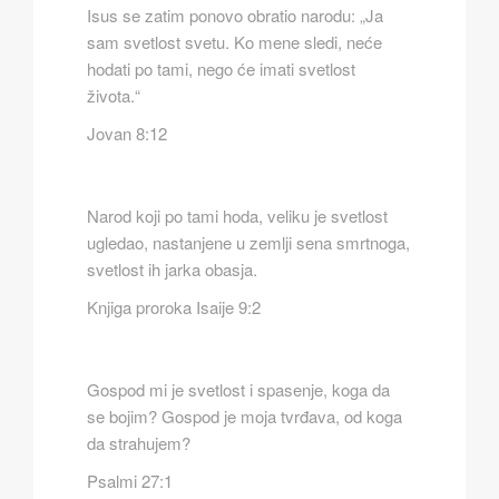
Isus se zatim ponovo obratio narodu: „Ja
sam svetlost svetu. Ko mene sledi, neće
hodati po tami, nego će imati svetlost
života.“
Jovan 8:12
Narod koji po tami hoda, veliku je svetlost
ugledao, nastanjene u zemlji sena smrtnoga,
svetlost ih jarka obasja.
Knjiga proroka Isaije 9:2
Gospod mi je svetlost i spasenje, koga da
se bojim? Gospod je moja tvrđava, od koga
da strahujem?
Psalmi 27:1