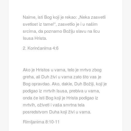
Naime, isti Bog koji je rekao: „Neka zasvetli
svetlost iz tame!“, zasvetlio je i u našim
srcima, da poznamo Božiju slavu na licu
Isusa Hrista.
2. Korinćanima 4:6
Ako je Hristos u vama, telo je mrtvo zbog
greha, ali Duh živi u vama zato što vas je
Bog opravdao. Ako, dakle, Duh Božiji, koji je
podigao iz mrtvih Isusa, prebiva u vama,
onda će isti Bog koji je Hrista podigao iz
mrtvih, oživeti i vaša smrtna tela
posredstvom Duha koji živi u vama.
Rimljanima 8:10-11