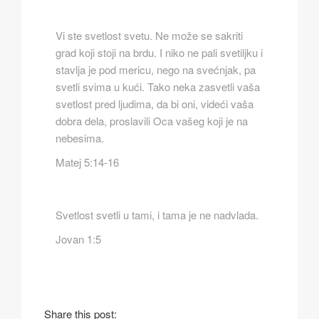
Vi ste svetlost svetu. Ne može se sakriti
grad koji stoji na brdu. I niko ne pali svetiljku i
stavlja je pod mericu, nego na svećnjak, pa
svetli svima u kući. Tako neka zasvetli vaša
svetlost pred ljudima, da bi oni, videći vaša
dobra dela, proslavili Oca vašeg koji je na
nebesima.
Matej 5:14-16
Svetlost svetli u tami, i tama je ne nadvlada.
Jovan 1:5
Share this post: