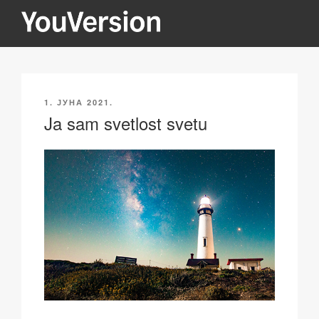
Скочи
на
садржај
YOUVERSION
Seeking God every day.
ОБЈАВЉЕНО
1. ЈУНА 2021.
Ja sam svetlost svetu