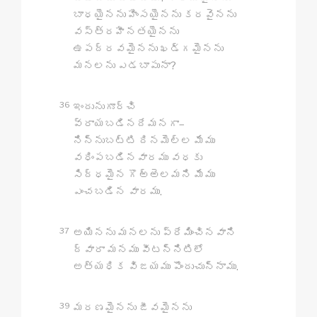
బాధయైనను హింసయైనను కరవైనను
వస్త్రహీనతయైనను
ఉపద్రవమైనను ఖడ్గమైనను
మనలను ఎడబాపునా?
36
ఇందునుగూర్చి
వ్రాయబడినదేమనగా–
నిన్నుబట్టి దినమెల్ల మేము
వధింపబడినవారము వధకు
సిద్ధమైన గొఱ్ఱెలమని మేము
ఎంచబడిన వారము.
37
అయినను మనలను ప్రేమించినవాని
ద్వారా మనము వీటన్నిటిలో
అత్యధిక విజయము పొందుచున్నాము.
39
మరణమైనను జీవమైనను