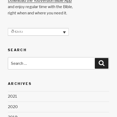
Download the YouVersion Bible App
and enjoy regular time with the Bible,
right when and where you need it.
తెలుగు
SEARCH
Search
Searc
for:
ARCHIVES
2021
2020