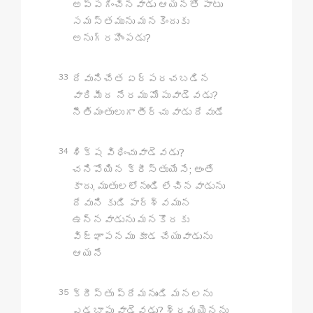
అప్పగించినవాడు ఆయనతో పాటు
సమస్తమును మనకెందుకు
అనుగ్రహింపడు?
33
దేవునిచేత ఏర్పరచబడిన
వారిమీద నేరము మోపువాడెవడు?
నీతిమంతులుగా తీర్చు వాడు దేవుడే
34
శిక్ష విధించువాడెవడు?
చనిపోయిన క్రీస్తుయేసే; అంతే
కాదు, మృతులలోనుండి లేచినవాడును
దేవుని కుడి పార్శ్వమున
ఉన్నవాడును మనకొరకు
విజ్ఞాపనము కూడ చేయువాడును
ఆయనే
35
క్రీస్తు ప్రేమనుండి మనలను
ఎడబాపు వాడెవడు? శ్రమయైనను