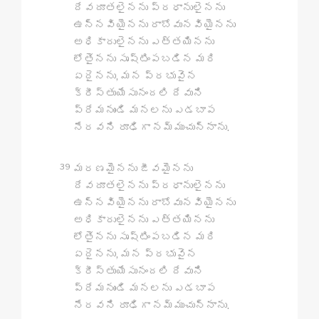
దేవదూతలైనను ప్రధానులైనను
ఉన్నవియైనను రాబోవునవియైనను
అధికారులైనను ఎత్తయినను
లోతైనను సృష్టింపబడిన మరి
ఏదైనను, మన ప్రభువైన
క్రీస్తుయేసునందలి దేవుని
ప్రేమనుండి మనలను ఎడబాప
నేరవని రూఢిగా నమ్ముచున్నాను.
39
మరణమైనను జీవమైనను
దేవదూతలైనను ప్రధానులైనను
ఉన్నవియైనను రాబోవునవియైనను
అధికారులైనను ఎత్తయినను
లోతైనను సృష్టింపబడిన మరి
ఏదైనను, మన ప్రభువైన
క్రీస్తుయేసునందలి దేవుని
ప్రేమనుండి మనలను ఎడబాప
నేరవని రూఢిగా నమ్ముచున్నాను.