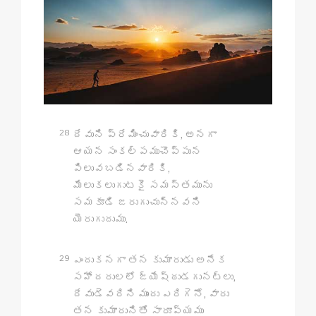
28
దేవుని ప్రేమించువారికి, అనగా
ఆయన సంకల్పముచొప్పున
పిలువబడినవారికి,
మేలుకలుగుటకై సమస్తమును
సమకూడి జరుగుచున్నవని
యెరుగుదుము.
29
ఎందుకనగా తన కుమారుడు అనేక
సహోదరులలో జ్యేష్ఠుడగునట్లు,
దేవుడెవరిని ముందు ఎరిగెనో, వారు
తన కుమారునితో సారూప్యము