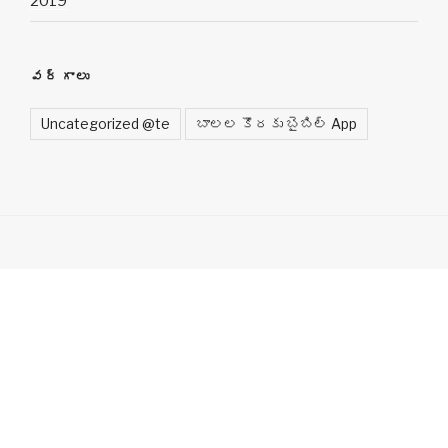
2019
వర్గాలు
Uncategorized @te
బాలల కొరకు బైబిల్ App