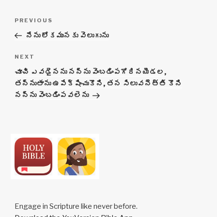
Post
Previous
PREVIOUS
navigation
Post
నేను లోకమునకు వెలుగును
Next
NEXT
Post
చూచి ఎవడైనను నన్ను వెంబడింపగోరినయెడల,
తన్నుతాను ఉపేక్షించుకొని, తన సిలువనెత్తి కొని
నన్ను వెంబడింపవలెను
Engage in Scripture like never before.