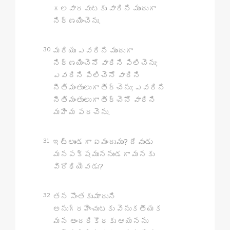
గలవారవుటకు వారిని ముందుగా
నిర్ణయించెను.
30
మరియు ఎవరిని ముందుగా
నిర్ణయించెనో వారిని పిలిచెను;
ఎవరిని పిలిచెనో వారిని
నీతిమంతులుగా తీర్చెను; ఎవరిని
నీతిమంతులుగా తీర్చెనో వారిని
మహిమ పరచెను.
31
ఇట్లుండగా ఏమందుము? దేవుడు
మనపక్షముననుండగా మనకు
విరోధియెవడు?
32
తన సొంతకుమారుని
అనుగ్రహించుటకు వెనుకతీయక
మన అందరికొరకు ఆయనను