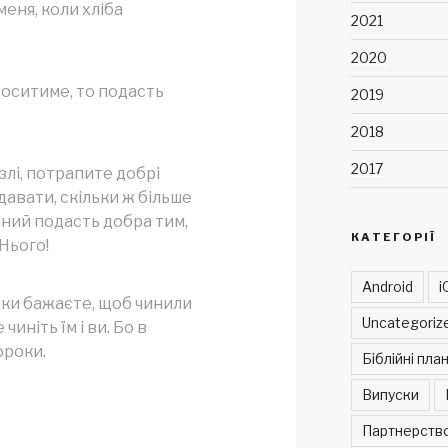
меня, коли хліба
2021
2020
оситиме, то подасть
2019
2018
2017
злі, потрапите добрі
давати, скільки ж більше
ний подасть добра тим,
КАТЕГОРІЇ
Нього!
Android
i
льки бажаєте, щоб чинили
Uncategoriz
чиніть їм і ви. Бо в
ороки.
Біблійні пла
Випуски
Партнерств