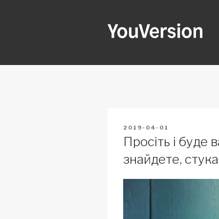
Skip
to
content
YOUVERSI
Seeking God every day.
POSTED
2019-04-01
ON
Просіть і буде 
знайдете, стука