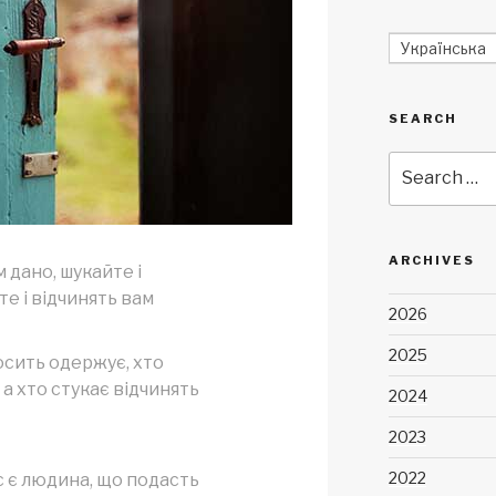
Українська
SEARCH
Search
for:
ARCHIVES
м дано, шукайте і
те і відчинять вам
2026
2025
осить одержує, хто
 а хто стукає відчинять
2024
2023
2022
с є людина, що подасть