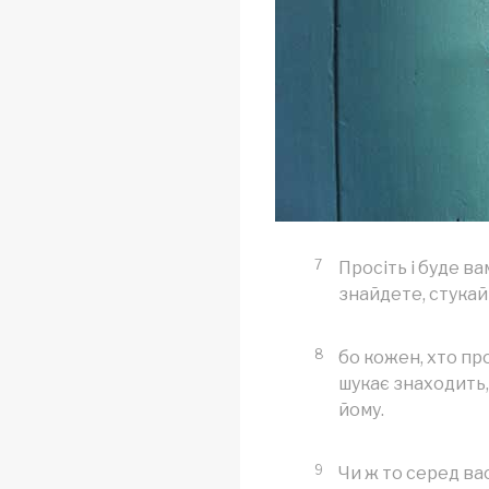
7
Просіть і буде ва
знайдете, стукай
8
бо кожен, хто пр
шукає знаходить,
йому.
9
Чи ж то серед ва