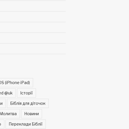
OS (iPhone iPad)
ed @uk
Історії
ни
Біблія для діточок
Молитва
Новини
о
Переклади Біблії