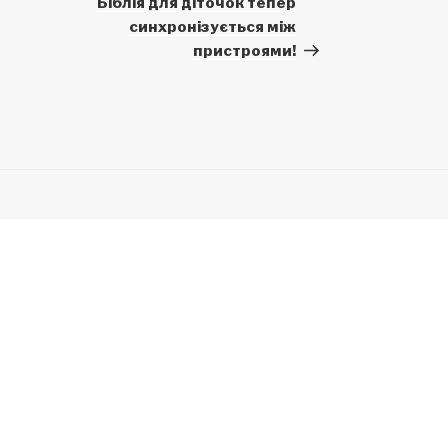
Біблія для діточок тепер
синхронізується між
пристроями!