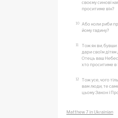
своєму синові ка
проситиме він?
10
Або коли риби пр
йому гадину?
11
Тож як ви, бувши 
дари своїм дітям 
Отець ваш Небес
хто проситиме в 
12
Тож усе, чого ті
вам люди, те саме 
цьому Закон і Пр
Matthew 7 in Ukrainian