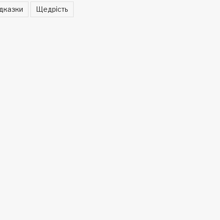
ідказки
Щедрість