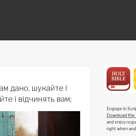
ON
вам дано, шукайте і
йте і відчинять вам;
Engage in Scri
Download the 
and enjoy regul
right when and