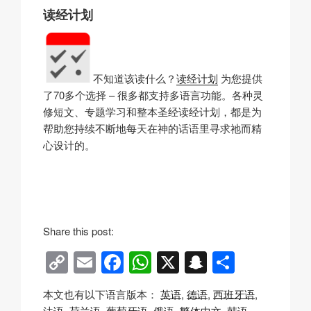
读经计划
不知道该读什么？
读经计划
为您提供
了70多个选择 – 很多都支持多语言功能。各种灵
修短文、专题学习和整本圣经读经计划，都是为
帮助您持续不断地每天在神的话语里寻求祂而精
心设计的。
Share this post:
C
E
F
W
X
S
分
o
m
a
h
n
享
本文也有以下语言版本：
英语
德语
西班牙语
p
ail
c
at
a
法语
荷兰语
葡萄牙语
俄语
繁体中文
韩语