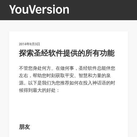
跳
至
内
YOUVERSION
Seeking God every day.
容
发
2014年9月3日
布
探索圣经软件提供的所有功能
于
不管您身处何方、在做何事，圣经软件总能伴您
左右，帮助您时刻获取平安、智慧和力量的泉
源。以下是我们为您推荐如何在投入神话语的时
候得到最大的好处：
朋友