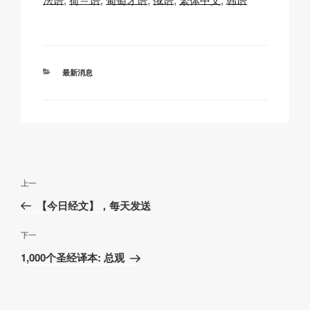
y
e
s
p
Li
b
A
c
n
o
p
h
分
最新消息
k
o
p
at
类
k
文
上
上一
章
一
【今日经文】，每天发送
导
篇
航
文
下
下一
章
一
1,000个圣经译本: 总观
篇
文
章