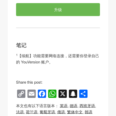
升级
笔记
1
【续航】功能需要网络连接，还需要你登录自己
的 YouVersion 账户。
Share this post:
C
E
F
W
X
S
分
o
m
a
h
n
享
本文也有以下语言版本：
英语
德语
西班牙语
p
ail
c
at
a
法语
荷兰语
葡萄牙语
俄语
繁体中文
韩语