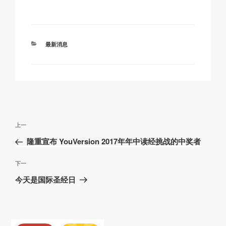
y
e
s
p
Li
b
A
c
n
o
p
h
分
最新消息
k
o
p
at
类
k
文
上
上一
章
一
隆重宣布 YouVersion 2017年年中读经挑战的中奖者
导
篇
航
文
下
下一
章
一
今天是国际圣经日
篇
文
章