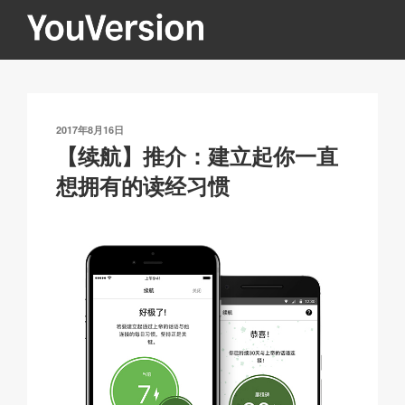
跳
至
内
YOUVERSION
Seeking God every day.
容
发
2017年8月16日
布
【续航】推介：建立起你一直
于
想拥有的读经习惯