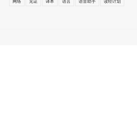
网络
见证
译本
语言
语音助手
读经计划