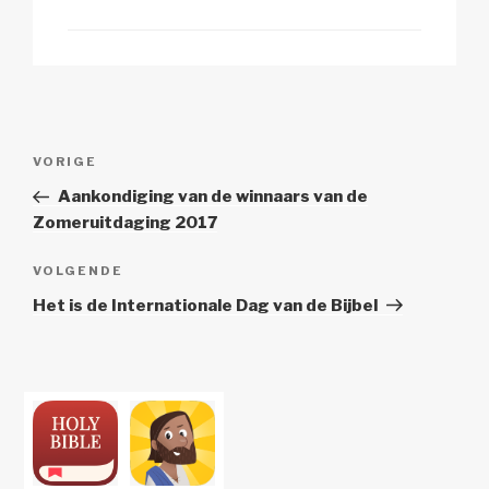
Berichtnavigatie
Vorig
VORIGE
bericht
Aankondiging van de winnaars van de
Zomeruitdaging 2017
Volgend
VOLGENDE
Bericht
Het is de Internationale Dag van de Bijbel