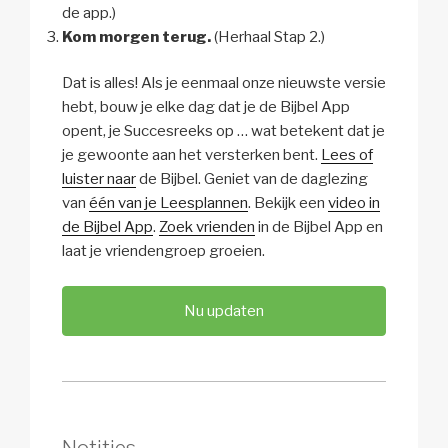
de app.)
Kom morgen terug.
(Herhaal Stap 2.)
Dat is alles! Als je eenmaal onze nieuwste versie
hebt, bouw je elke dag dat je de Bijbel App
opent, je Succesreeks op … wat betekent dat je
je gewoonte aan het versterken bent.
Lees of
luister naar
de Bijbel. Geniet van de daglezing
van
één van je Leesplannen
. Bekijk een
video in
de Bijbel App
.
Zoek vrienden
in de Bijbel App en
laat je vriendengroep groeien.
Nu updaten