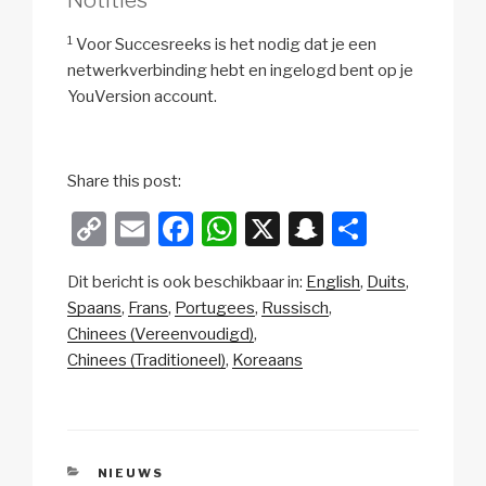
Notities
1
Voor Succesreeks is het nodig dat je een
netwerkverbinding hebt en ingelogd bent op je
YouVersion account.
Share this post:
C
E
F
W
X
S
D
o
m
a
h
n
el
Dit bericht is ook beschikbaar in:
English
Duits
p
ail
c
at
a
e
Spaans
Frans
Portugees
Russisch
y
e
s
p
n
Chinees (Vereenvoudigd)
Li
b
A
c
Chinees (Traditioneel)
Koreaans
n
o
p
h
k
o
p
at
k
CATEGORIEËN
NIEUWS