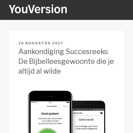
Naar
de
inhoud
YOUVERSION
Seeking God every day.
springen
GEPLAATST
16 AUGUSTUS 2017
OP
Aankondiging Succesreeks:
De Bijbelleesgewoonte die je
altijd al wilde