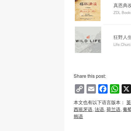
真恩典
ZDL Book
狂野人
Life.Chur
Share this post:
C
E
F
W
o
m
a
h
本文也有以下语言版本：
英
p
ail
c
at
西班牙语
法语
荷兰语
葡
y
e
s
韩语
Li
b
A