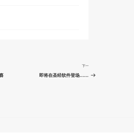
h
at
下
下一
一
喜
即将在圣经软件登场……
篇
文
章