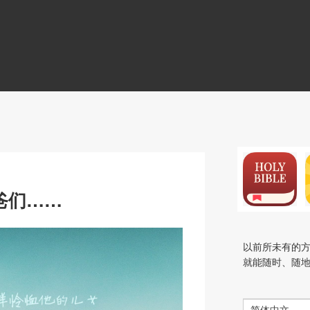
N
爸们……
以前所未有的
就能随时、随
简体中文