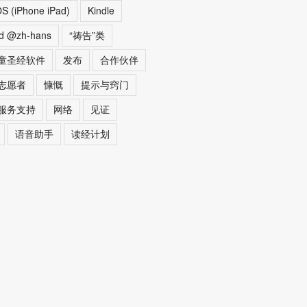
OS (iPhone iPad)
Kindle
ed @zh-hans
“祷告”类
童圣经软件
发布
合作伙伴
志愿者
慷慨
提示与窍门
服务支持
网络
见证
语音助手
读经计划