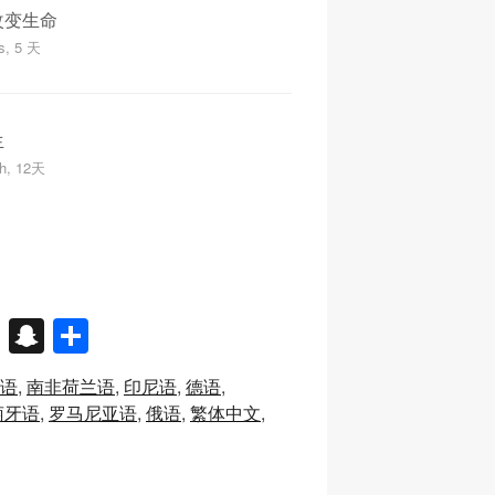
改变生命
s, 5 天
生
ch, 12天
X
S
分
n
享
语
南非荷兰语
印尼语
德语
a
萄牙语
罗马尼亚语
俄语
繁体中文
p
c