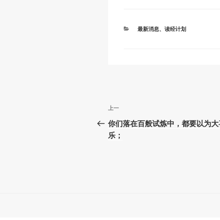
n
o
p
k
o
p
分
最新消息
、
读经计划
k
类
文
上
上一
章
一
你们落在百般试炼中，都要以为大
篇
乐；
导
文
航
章