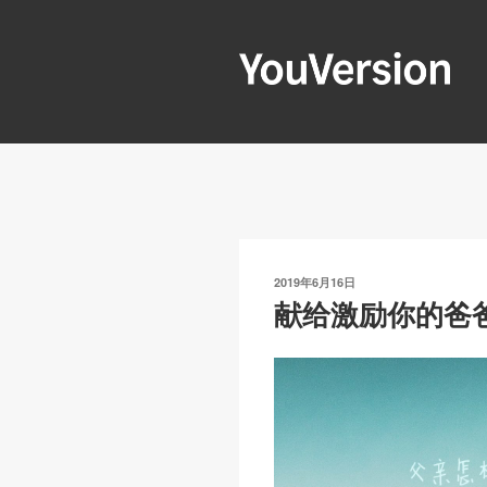
跳
至
内
容
YOUVERSIO
Seeking God every day.
发
2019年6月16日
布
献给激励你的爸
于