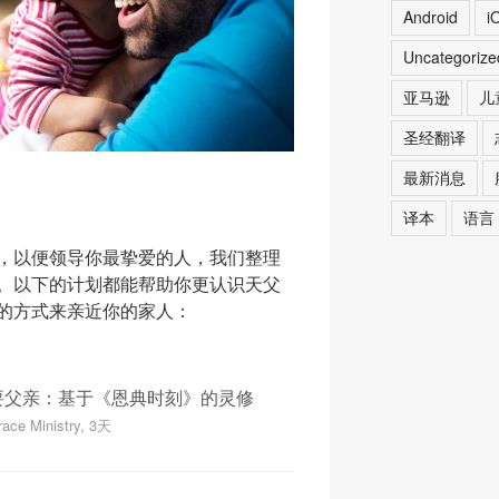
Android
i
Uncategoriz
亚马逊
儿
圣经翻译
最新消息
译本
语言
，以便领导你最挚爱的人，我们整理
。以下的计划都能帮助你更认识天父
的方式来亲近你的家人：
要父亲：基于《恩典时刻》的灵修
race Ministry, 3天