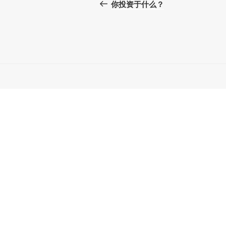
章
一
你投资于什么？
篇
导
文
航
章