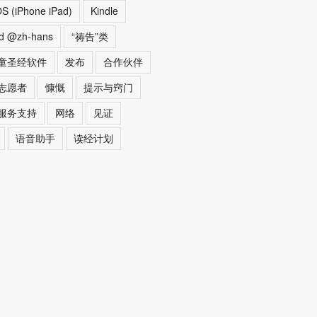
OS (iPhone iPad)
Kindle
ed @zh-hans
“祷告”类
童圣经软件
发布
合作伙伴
志愿者
慷慨
提示与窍门
服务支持
网络
见证
语音助手
读经计划