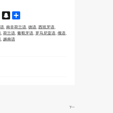
X
S
分
n
享
语
南非荷兰语
德语
西班牙语
a
语
荷兰语
葡萄牙语
罗马尼亚语
俄语
p
语
越南语
c
h
at
下
下一