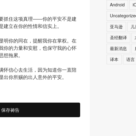
Android
i
Uncategoriz
要抓住这项真理——你的平安不是建
是建立在你的性情和信实上。
亚马逊
儿
圣经翻译
显明你的同在，提醒我你在掌权。在
我你的力量和安慰，也保守我的心怀
最新消息
思想拖累。
译本
语言
满怀信心去生活，因为知道你一直陪
显出你所赐的出人意外的平安。
保存祷告