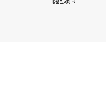
一
盼望已来到
篇
文
章