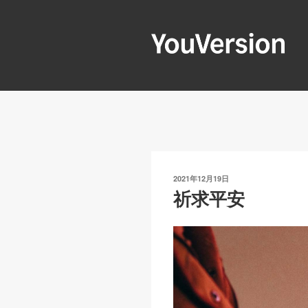
跳
至
内
容
YOUVERSIO
Seeking God every day.
发
2021年12月19日
布
祈求平安
于