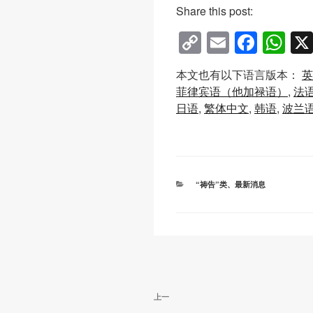
Share this post:
C
E
F
W
o
m
a
h
本文也有以下语言版本：
英
p
ail
c
at
菲律宾语（他加禄语）
法
y
e
s
日语
繁体中文
韩语
波兰
Li
b
A
n
o
p
k
o
p
分
“祷告”类
、
最新消息
k
类
文
上
上一