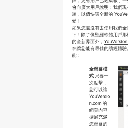
陷，更有用戶已經彙報了一
會向廣大用戶說明：我們現
題，以儘快讓全新的
YouVe
受！
如果您還沒有去使用我們全
下！除了像聖經軟體用戶那
的全新界面外，
YouVersio
在讓您能有最佳的讀經體驗
能：
全螢幕模
式
只要一
次點擊，
您可以讓
YouVersio
n.com 的
網頁內容
擴展充滿
您螢幕的