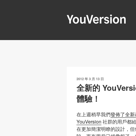
跳
至
內
容
YOUVERSIO
Seeking God every day.
發
2012 年 3 月 13 日
表
全新的 YouVer
於
體驗！
在上週稍早我們
發佈了全新改版
YouVersion
社群的用戶都給
在更加簡潔明瞭的設計，但