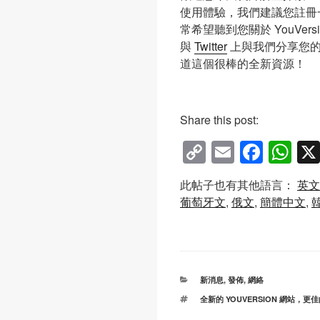
使用體驗，我們建議您註冊
常希望聽到您關於 YouVer
與
Twitter
上與我們分享您的
道這個很棒的全新資源！
Share this post:
C
E
F
W
o
m
a
h
此帖子也有其他語言：
英文
p
ail
c
at
葡萄牙文
俄文
簡體中文
y
e
s
Li
b
A
n
o
p
k
o
p
分
新消息
,
發佈
,
網絡
類
標
全新的 YOUVERSION 網站，
k
籤