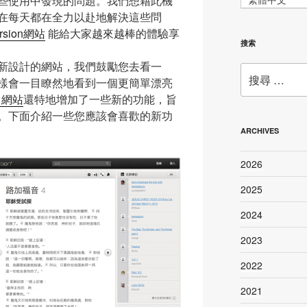
些使用中發現的問題。我們想藉此機
在每天都在全力以赴地解決這些問
rsion網站
能給大家越來越棒的體驗享
搜索
新設計的網站，我們鼓勵您去看一
搜
樣會一目瞭然地看到一個更簡單漂亮
尋：
n 網站
還特地增加了一些新的功能，旨
。下面介紹一些您應該會喜歡的新功
ARCHIVES
2026
2025
2024
2023
2022
2021