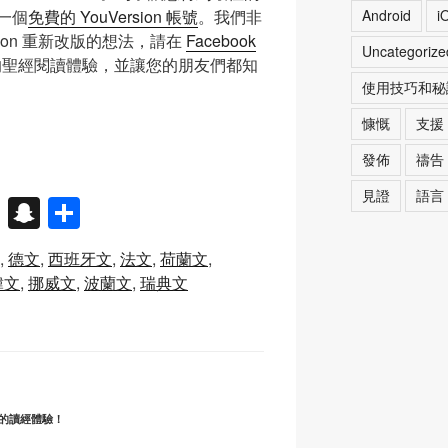
Android
i
一個
免費的 YouVersion 帳號
。我們非
sion 重新改版的想法，請在
Facebook
Uncategorize
聖經閱讀體驗，並讓您的朋友們都知
使用技巧和秘
慷慨
支援
發佈
禱告
見證
語言
X
S
分
n
享
德文
西班牙文
法文
荷蘭文
a
韓文
挪威文
波蘭文
瑞典文
p
c
h
at
更佳的讀經體驗！