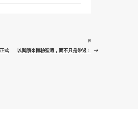
下
後
篇
 正式
以閱讀來體驗聖週，而不只是帶過！
文
章