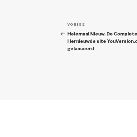
Berichtnavigatie
Vorig
VORIGE
bericht
Helemaal Nieuw, De Complet
Hernieuwde site YouVersion
gelanceerd