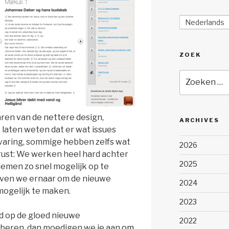
Nederlands
ZOEK
Zoeken
naar:
aren van de nettere design,
ARCHIVES
aten weten dat er wat issues
varing, sommige hebben zelfs wat
2026
ust: We werken heel hard achter
2025
emen zo snel mogelijk op te
reven we ernaar om de nieuwe
2024
ogelijk te maken.
2023
ad op de gloed nieuwe
2022
oberen, dan moedigen we je aan
om