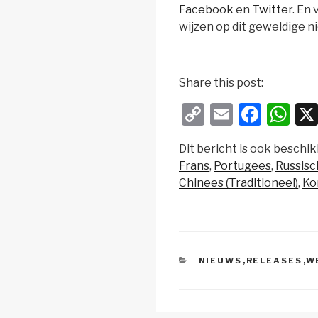
Facebook
en
Twitter.
En v
wijzen op dit geweldige n
r
e
Share this post:
a
C
E
F
W
d
m
o
m
a
h
o
Dit bericht is ook beschik
p
ail
c
at
r
Frans
Portugees
Russisc
y
e
s
e
Chinees (Traditioneel)
Ko
Li
b
A
n
o
p
k
o
p
CATEGORIEËN
NIEUWS
,
RELEASES
,
W
k