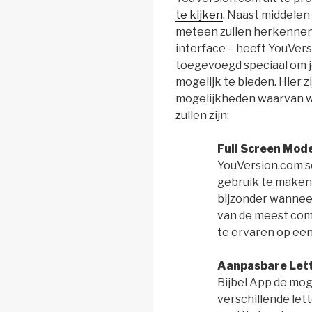
te kijken
. Naast middelen
meteen zullen herkennen
interface – heeft YouVer
toegevoegd speciaal om jo
mogelijk te bieden. Hier 
mogelijkheden waarvan wij
zullen zijn:
Full Screen Mod
YouVersion.com sc
gebruik te maken
bijzonder wanneer
van de meest com
te ervaren op een
Aanpasbare Lett
Bijbel App de mog
verschillende let