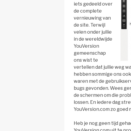
iets gedeeld over
de complete
vernieuwing van
de site. Terwijl
velen onder jullie
in de wereldwijde
YouVersion
gemeenschap
ons wist te
vertellen dat jullie weg w
hebben sommige ons ook l
waren met de gebruikser
bugs gevonden. Wees ger
de schermen om die probl
lossen. En iedere dag st
YouVersion.com zo goed m
Heb je nog geen tijd geh
YouVersion.com uit te pr