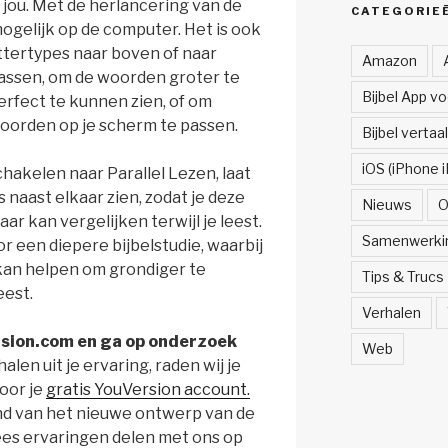
r jou. Met de herlancering van de
CATEGORIE
 mogelijk op de computer. Het is ook
ttertypes naar boven of naar
Amazon
assen, om de woorden groter te
Bijbel App v
rfect te kunnen zien, of om
oorden op je scherm te passen.
Bijbel vertaa
iOS (iPhone i
hakelen naar Parallel Lezen, laat
 naast elkaar zien, zodat je deze
Nieuws
O
ar kan vergelijken terwijl je leest.
Samenwerki
or een diepere bijbelstudie, waarbij
 kan helpen om grondiger te
Tips & Trucs
eest.
Verhalen
sion.com en ga op onderzoek
Web
len uit je ervaring, raden wij je
oor je
gratis YouVersion account.
nd van het nieuwe ontwerp van de
llees ervaringen delen met ons op