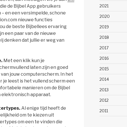
2021
 die de Bijbel App gebruikers
 – en een versimpelde, schone
2020
sion.com nieuwe functies
u de beste Bijbellees ervaring
2019
zijn een paar van de nieuwe
2018
 denken dat jullie er weg van
2017
2016
e.
Met een klik kun je
hermvullend laten zijn en goed
2015
 van jouw computerscherm. In het
2014
 je leest is het vullend scherm een
fortabele manieren om de Bijbel
2013
 elektronisch apparaat.
2012
ertypes.
Al enige tijd heeft de
2011
elijkheid om te kiezen uit
tertypes om een te vinden die