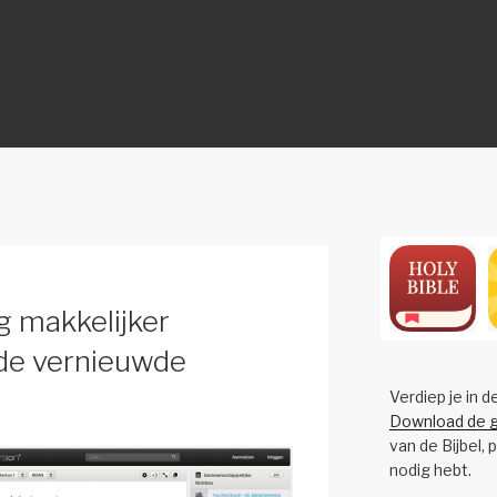
ON
og makkelijker
de vernieuwde
Verdiep je in d
Download de g
van de Bijbel, 
nodig hebt.