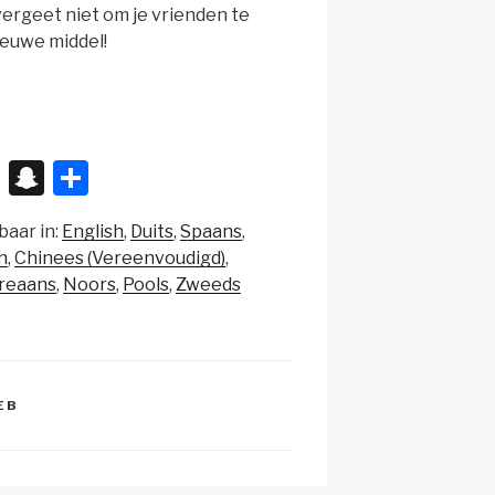
ergeet niet om je vrienden te
ieuwe middel!
X
S
D
n
el
baar in:
English
Duits
Spaans
a
e
h
Chinees (Vereenvoudigd)
p
n
reaans
Noors
Pools
Zweeds
c
h
at
EB