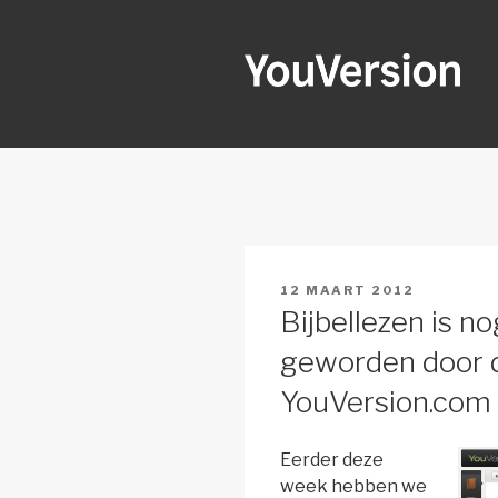
Naar
de
inhoud
springen
YOUVERSI
Seeking God every day.
GEPLAATST
12 MAART 2012
OP
Bijbellezen is n
geworden door 
YouVersion.com
Eerder deze
week hebben we