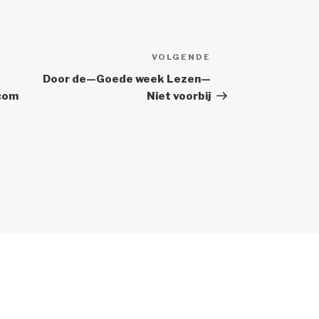
VOLGENDE
Volgend
Bericht
e
Door de—Goede week Lezen—
.com
Niet voorbij