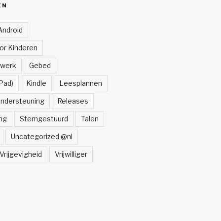
ËN
Android
oor Kinderen
lwerk
Gebed
Pad)
Kindle
Leesplannen
ndersteuning
Releases
ng
Stemgestuurd
Talen
Uncategorized @nl
Vrijgevigheid
Vrijwilliger