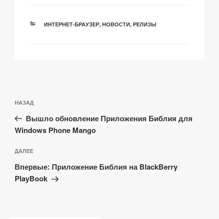
k
u
g
РУБРИКИ
ИНТЕРНЕТ-БРАУЗЕР
,
НОВОСТИ
,
РЕЛИЗЫ
r
e
e
k
Навигация
Предыдущая
НАЗАД
по
запись:
записям
Вышло обновление Приложения Библия для
Windows Phone Mango
Следующая
ДАЛЕЕ
запись
Впервые: Приложение Библия на BlackBerry
PlayBook