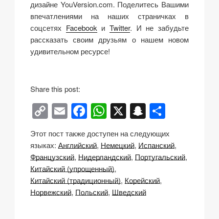
дизайне YouVersion.com. Поделитесь Вашими
впечатлениями на наших страничках в
соцсетях
Facebook
и
Twitter
. И не забудьте
рассказать своим друзьям о нашем новом
удивительном ресурсе!
w
h
Share this post:
e
C
E
F
W
X
S
О
r
e
o
m
a
h
n
тп
t
Этот пост также доступен на следующих
p
ail
c
at
a
р
o
языках:
Английский
Немецкий
Испанский
y
e
s
p
а
b
Французский
Нидерландский
Португальский
u
Li
b
A
c
в
Китайский (упрощенный)
y
Китайский (традиционный)
Корейский
n
o
p
h
и
f
Норвежский
Польский
Шведский
k
o
p
at
ть
e
n