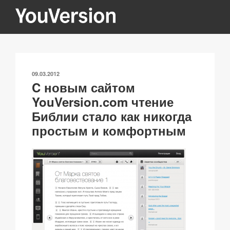
Перейти
к
содержимому
YOUVERSION
Seeking God every day.
ОПУБЛИКОВАНО
09.03.2012
C новым сайтом
YouVersion.com чтение
Библии стало как никогда
простым и комфортным