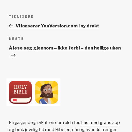
Innleggsnavigasjon
Forrige
TIDLIGERE
innlegg
Vi lanserer YouVersion.com i ny drakt
Neste
NESTE
innlegg
Å lese seg gjennom – ikke forbi – den hellige uken
Engasjer deg i Skriften som aldri før.
Last ned gratis app
og bruk jevnlig tid med Bibelen, når og hvor du trenger