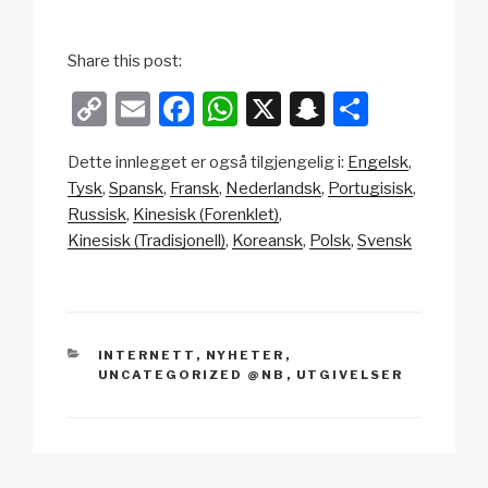
Share this post:
C
E
F
W
X
S
S
o
m
a
h
n
h
Dette innlegget er også tilgjengelig i:
Engelsk
p
ail
c
at
a
ar
Tysk
Spansk
Fransk
Nederlandsk
Portugisisk
y
e
s
p
e
Russisk
Kinesisk (Forenklet)
Li
b
A
c
Kinesisk (Tradisjonell)
Koreansk
Polsk
Svensk
n
o
p
h
k
o
p
at
k
KATEGORIER
INTERNETT
,
NYHETER
,
UNCATEGORIZED @NB
,
UTGIVELSER