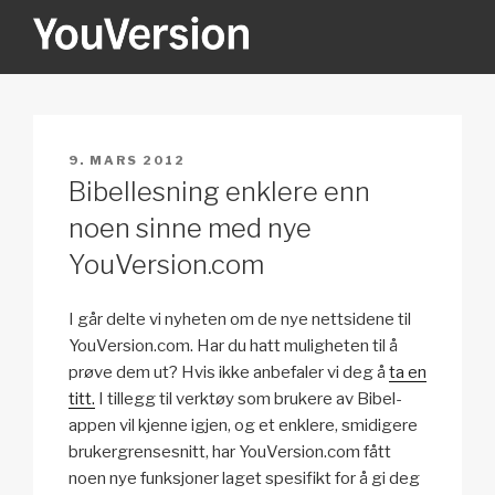
Gå
til
innhold
YOUVERSION
Seeking God every day.
PUBLISERT
9. MARS 2012
Bibellesning enklere enn
noen sinne med nye
YouVersion.com
I går delte vi nyheten om de nye nettsidene til
YouVersion.com. Har du hatt muligheten til å
prøve dem ut? Hvis ikke anbefaler vi deg å
ta en
titt.
I tillegg til verktøy som brukere av Bibel-
appen vil kjenne igjen, og et enklere, smidigere
brukergrensesnitt, har YouVersion.com fått
noen nye funksjoner laget spesifikt for å gi deg