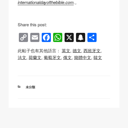
internationaldayofthebible.com
.。
Share this post:
C
E
F
W
X
S
分
o
m
a
h
n
享
此帖子也有其他語言：
英文
德文
西班牙文
p
ail
c
at
a
法文
荷蘭文
葡萄牙文
俄文
簡體中文
韓文
y
e
s
p
Li
b
A
c
n
o
p
h
分
未分類
k
o
p
at
類
k