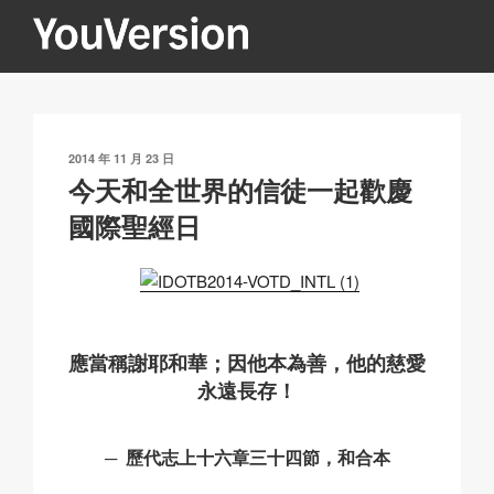
跳
至
內
YOUVERSION
Seeking God every day.
容
發
2014 年 11 月 23 日
表
今天和全世界的信徒一起歡慶
於
國際聖經日
應當稱謝耶和華；因他本為善，他的慈愛
永遠長存！
─ 歷代志上十六章三十四節，和合本