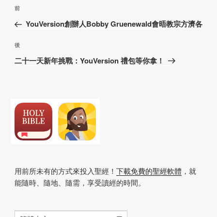
文
上
前
章
一
YouVersion創辦人Bobby Gruenewald會晤教宗方濟各
導
篇
覽
文
下
後
章
篇
二十一天新年挑戰：YouVersion 禮包等你拿！
文
章
用前所未有的方式來投入聖經！
下載免費的聖經軟體
，就
能隨時、隨地、隨需，享受讀經的時間。