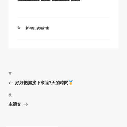
Li
b
A
c
n
o
p
h
k
o
p
at
分
新消息
,
讀經計畫
k
類
文
上
前
章
一
好好把握接下來這7天的時間
導
篇
覽
文
下
後
章
篇
主禱文
文
章