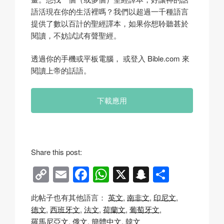
語活現在你的生活裡嗎？我們以超過一千種語言
提供了數以百計的聖經譯本，如果你想聆聽甚於
閱讀，不妨試試有聲聖經。
透過你的手機或平板電腦， 或登入 Bible.com 來
閱讀上帝的話語。
下載應用
Share this post:
C
E
F
W
X
S
分
o
m
a
h
n
享
此帖子也有其他語言：
英文
南非文
印尼文
p
ail
c
at
a
德文
西班牙文
法文
荷蘭文
葡萄牙文
y
e
s
p
羅馬尼亞文
俄文
簡體中文
韓文