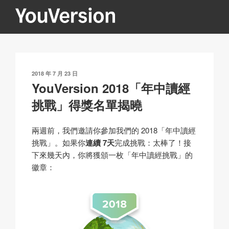
跳
至
內
YOUVERSION
Seeking God every day.
容
發
2018 年 7 月 23 日
表
YouVersion 2018「年中讀經
於
挑戰」得獎名單揭曉
兩週前，我們邀請你參加我們的 2018「年中讀經
挑戰」。如果你
連續 7天
完成挑戰：太棒了！接
下來幾天內，你將獲頒一枚「年中讀經挑戰」的
徽章：